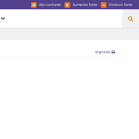
Alto-contraste
Aumentar fonte
Diminuir fonte
Imprimir