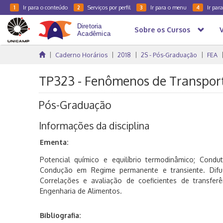
Ir para o conteúdo
Serviços por perfil
Ir para o menu
Ir par
1
2
3
4
Sobre os Cursos
Caderno Horários
2018
2S - Pós-Graduação
FEA
TP323 - Fenômenos de Transporte
Pós-Graduação
Informações da disciplina
Ementa:
Potencial químico e equilíbrio termodinâmico; Conduti
Condução em Regime permanente e transiente. Difus
Correlações e avaliação de coeficientes de transfer
Engenharia de Alimentos.
Bibliografia: