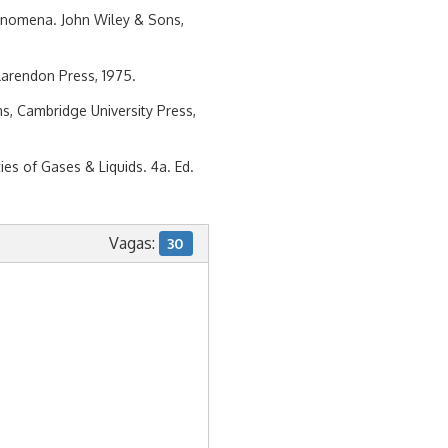
Phenomena. John Wiley & Sons,
larendon Press, 1975.
ms, Cambridge University Press,
es of Gases & Liquids. 4a. Ed.
Vagas:
30