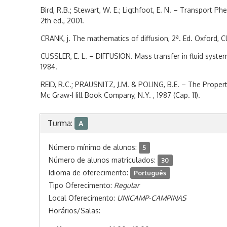
Bird, R.B.; Stewart, W. E.; Ligthfoot, E. N. – Transport 
2th ed., 2001.
CRANK, j. The mathematics of diffusion, 2ª. Ed. Oxford, C
CUSSLER, E. L. – DIFFUSION. Mass transfer in fluid syste
1984.
REID, R.C.; PRAUSNITZ, J.M. & POLING, B.E. – The Properti
Mc Graw-Hill Book Company, N.Y. , 1987 (Cap. 11).
Turma:
A
Número mínimo de alunos:
5
Número de alunos matriculados:
30
Idioma de oferecimento:
Português
Tipo Oferecimento:
Regular
Local Oferecimento:
UNICAMP-CAMPINAS
Horários/Salas: