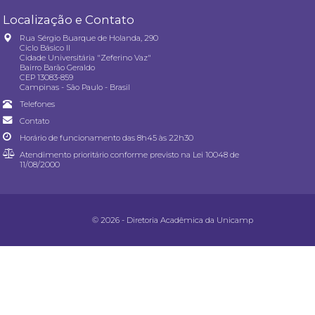
Localização e Contato
Rua Sérgio Buarque de Holanda, 290
Ciclo Básico II
Cidade Universitária "Zeferino Vaz"
Bairro Barão Geraldo
CEP 13083-859
Campinas - São Paulo - Brasil
Telefones
Contato
Horário de funcionamento das 8h45 às 22h30
Atendimento prioritário conforme previsto na
Lei 10048 de
11/08/2000
© 2026 - Diretoria Acadêmica da Unicamp