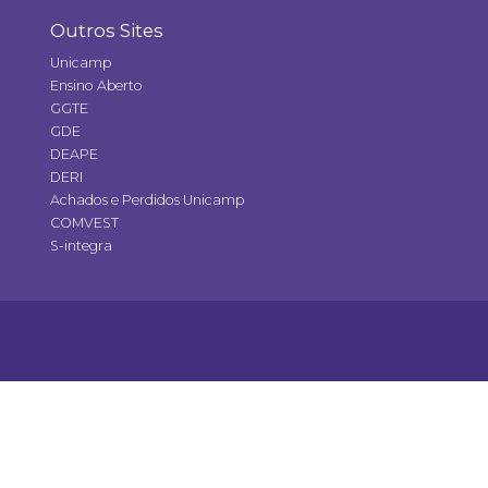
Outros Sites
Unicamp
Ensino Aberto
GGTE
GDE
DEAPE
DERI
Achados e Perdidos Unicamp
COMVEST
S-integra