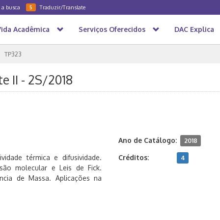
a a busca
Traduzir/Translate
5
Vida Acadêmica
Serviços Oferecidos
DAC Explica
TP323
 II - 2S/2018
Ano de Catálogo:
2018
vidade térmica e difusividade.
Créditos:
4
ão molecular e Leis de Fick.
ência de Massa. Aplicações na