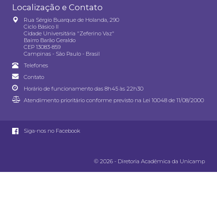
Localização e Contato
Rua Sérgio Buarque de Holanda, 290
Ciclo Básico II
Cidade Universitária "Zeferino Vaz"
Bairro Barão Geraldo
CEP 13083-859
Campinas - São Paulo - Brasil
Telefones
Contato
Horário de funcionamento das 8h45 às 22h30
Atendimento prioritário conforme previsto na
Lei 10048 de 11/08/2000
Siga-nos no Facebook
© 2026 - Diretoria Acadêmica da Unicamp