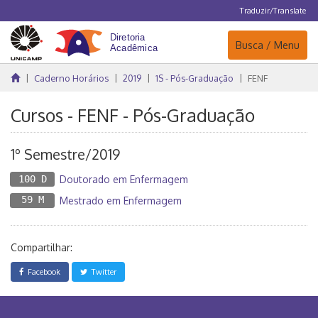
Traduzir/Translate
Navegação
Busca / Menu
Caderno Horários
2019
1S - Pós-Graduação
FENF
Cursos - FENF - Pós-Graduação
1º Semestre/2019
100 D
Doutorado em Enfermagem
59 M
Mestrado em Enfermagem
Compartilhar:
Facebook
Twitter