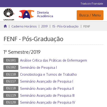
Traduzir/Translate
Navegação
Busca / Menu
Caderno Horários
2019
1S - Pós-Graduação
FENF
FENF - Pós-Graduação
1º Semestre/2019
EG101
Análise Crítica das Práticas de Enfermagem
EG102
Seminário de Pesquisa I
EG110
Cronobiologia e Turnos de Trabalho
EG117
Seminário Avançado de Pesquisa I
EG118
Seminário Avançado de Pesquisa II
EG119
Seminário Avançado de Pesquisa III
EG120
Seminário Avançado de Pesquisa IV