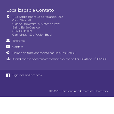
Localização e Contato
Rua Sérgio Buarque de Holanda, 290
Ciclo Básico II
Cidade Universitária "Zeferino Vaz"
Bairro Barão Geraldo
CEP 13083-859
Campinas - São Paulo - Brasil
Telefones
Contato
Horário de funcionamento das 8h45 às 22h30
Atendimento prioritário conforme previsto na
Lei 10048 de 11/08/2000
Siga-nos no Facebook
© 2026 - Diretoria Acadêmica da Unicamp