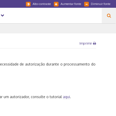
Alto-contraste
Aumentar fonte
Diminuir fonte
Imprimir
necessidade de autorização durante o processamento do
 um autorizador, consulte o tutorial
aqui
.