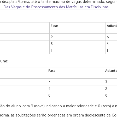
 disciplina/turma, até o limite máximo de vagas determinado, segun
III - Das Vagas e do Processamento das Matrículas em Disciplinas
.
:
Fase
Adian
9
6
8
5
1
1
luno:
Fase
Adiant
7
3
4
2
0
0
ão do aluno, com 9 (nove) indicando a maior prioridade e 0 (zero) a 
 acima, as solicitações serão ordenadas em ordem decrescente de Co