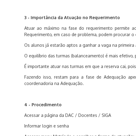
3 - Importância da Atuação no Requerimento
Atuar ao máximo na fase do
r
equerimento
permite a
Requerimento, em caso de problema, pode
m
procurar o 
Os alunos já estarão aptos a ganhar a vaga na primeira 
O
equilíbrio das turmas (balanceamento)
é mais efetivo
,
É i
mportante atuar nas turmas em que
a
reserva cai, poi
Fazendo isso,
restam
para a fase de Adequação apena
coordenadoria na Adequação
.
4 - Procedimento
Acessar a página da DAC / Docentes / SIGA
Informar login e senha