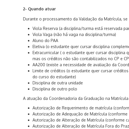
2- Quando atuar
Durante o processamento da Validação da Matrícula, se ex
Viola Reserva
(a disciplina/turma está reservada pa
Viola Vaga (não há vaga na disciplina/turma)
Aluno do PAA
Eletiva (
o estudante quer cursar disciplina compleme
Extracurricular ( o estudante quer cursar disciplin
mas os créditos não são contabilizados no CP e CP
AA200
(existe a necessidade de avaliação da Coorde
Limite de créditos (
o estudante quer cursar crédito
do curso do estudante)
Disciplina de outra unidade
Disciplina de outro polo
A atuação da Coordenadoria da Graduação na Matrícula 
Autorização de Requerimento de matrícula (conform
Autorização d
e Adequação de Matrícula
(conforme 
Autorização d
e Alteração de Matrícula
(conforme ca
Autorização d
e Alteração de Matrícula Fora do Pra