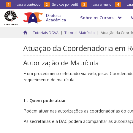
Ir para o conteúdo
Serviços por perfil
Ir para o menu
Ir par
1
2
3
4
Sobre os Cursos
Tutoriais DGVA
Tutorial Matrícula
Atuação da Coorde
Atuação da Coordenadoria em R
Autorização de Matrícula
É um procedimento efetuado via
web
, pelas Coordenad
requerimento de matrícula.
1 - Quem pode atuar
Podem atuar nas autorizações as coordenadorias do cur
As secretarias e a DAC podem acompanhar as autorizaçõ