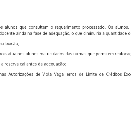
o
s alunos
que consultem
o requerimento processado
.
Os alunos
,
docente ainda na fase de adequação
, o que
diminuiria a quantidade 
atribuição;
pois atua nos alunos matriculados das turmas que permitem realoca
s a reserva cai antes da adequação;
s Autorizações de Viola Vaga, erros de Limite de Créditos Exc