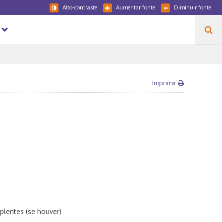
Alto-contraste
Aumentar fonte
Diminuir fonte
Imprimir
lentes (se houver)