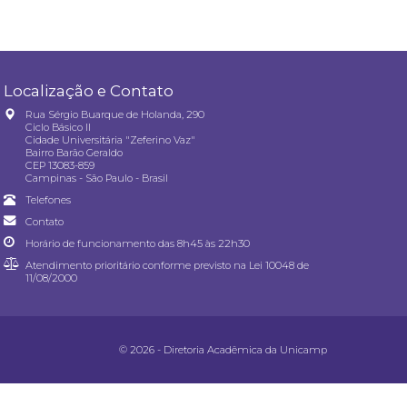
Localização e Contato
Rua Sérgio Buarque de Holanda, 290
Ciclo Básico II
Cidade Universitária "Zeferino Vaz"
Bairro Barão Geraldo
CEP 13083-859
Campinas - São Paulo - Brasil
Telefones
Contato
Horário de funcionamento das 8h45 às 22h30
Atendimento prioritário conforme previsto na
Lei 10048 de
11/08/2000
© 2026 - Diretoria Acadêmica da Unicamp