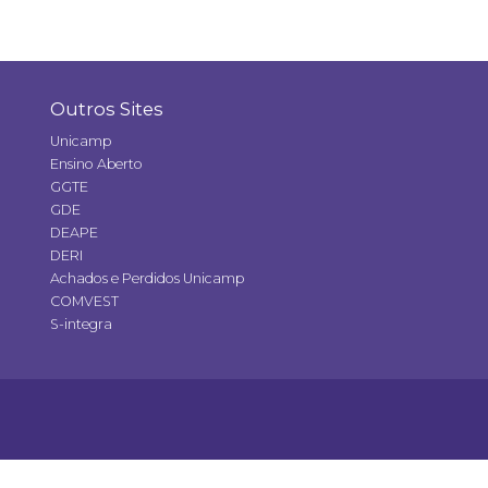
Outros Sites
Unicamp
Ensino Aberto
GGTE
GDE
DEAPE
DERI
Achados e Perdidos Unicamp
COMVEST
S-integra