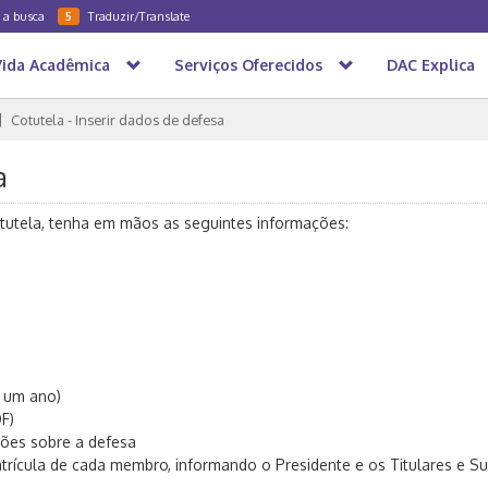
a a busca
Traduzir/Translate
5
Vida Acadêmica
Serviços Oferecidos
DAC Explica
Cotutela - Inserir dados de defesa
a
tutela, tenha em mãos as seguintes informações:
 um ano)
F)
ões sobre a defesa
cula de cada membro, informando o Presidente e os Titulares e Sup