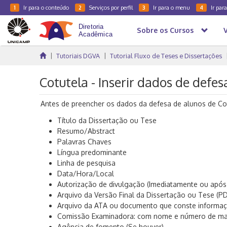
Ir para o conteúdo
Serviços por perfil
Ir para o menu
Ir par
1
2
3
4
Sobre os Cursos
Tutoriais DGVA
Tutorial Fluxo de Teses e Dissertações
Cotutela - Inserir dados de defes
Antes de preencher os dados da defesa de alunos de Co
Título da Dissertação ou Tese
Resumo/Abstract
Palavras Chaves
Língua predominante
Linha de pesquisa
Data/Hora/Local
Autorização de divulgação (Imediatamente ou após
Arquivo da Versão Final da Dissertação ou Tese (PD
Arquivo da ATA ou documento que conste informaç
Comissão Examinadora: com nome e número de matrí
Agência de fomento (Se houver)