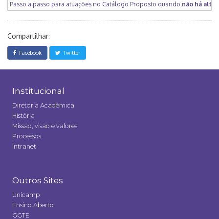
Passo a passo para atuações no Catálogo Proposto quando
não há alte
Compartilhar:
Facebook
Twitter
Institucional
Diretoria Acadêmica
História
Missão, visão e valores
Processos
Intranet
Outros Sites
Unicamp
Ensino Aberto
GGTE