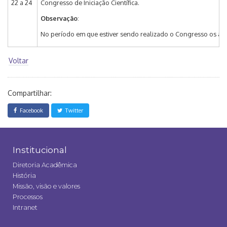
22 a 24
Congresso de Iniciação Científica.
Observação
:
No período em que estiver sendo realizado o Congresso os alu
Voltar
Compartilhar:
Facebook
Twitter
Institucional
Diretoria Acadêmica
História
Missão, visão e valores
Processos
Intranet