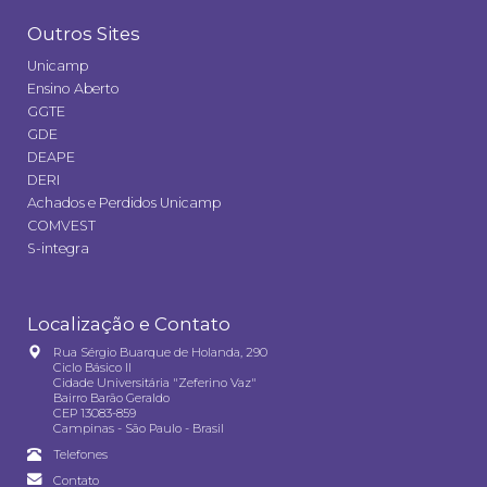
Outros Sites
Unicamp
Ensino Aberto
GGTE
GDE
DEAPE
DERI
Achados e Perdidos Unicamp
COMVEST
S-integra
Localização e Contato
Rua Sérgio Buarque de Holanda, 290
Ciclo Básico II
Cidade Universitária "Zeferino Vaz"
Bairro Barão Geraldo
CEP 13083-859
Campinas - São Paulo - Brasil
Telefones
Contato