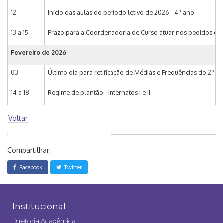
12
Início das aulas do período letivo de 2026 - 4º ano.
13 a 15
Prazo para a Coordenadoria de Curso atuar nos pedidos de A
Fevereiro de 2026
03
Último dia para retificação de Médias e Frequências do 2º p
14 a 18
Regime de plantão - Internatos I e II.
Voltar
Compartilhar:
Facebook
Twitter
Institucional
Diretoria Acadêmica