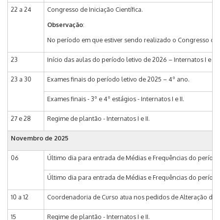
22 a 24
Congresso de Iniciação Científica.
Observação
:
No período em que estiver sendo realizado o Congresso os 
23
Início das aulas do período letivo de 2026 – Internatos I e II.
23 a 30
Exames finais do período letivo de 2025 – 4º ano.
Exames finais - 3º e 4º estágios - Internatos I e II.
27 e 28
Regime de plantão - Internatos I e II.
Novembro de 2025
06
Último dia para entrada de Médias e Frequências do período
Último dia para entrada de Médias e Frequências do período l
10 a 12
Coordenadoria de Curso atua nos pedidos de Alteração de Mat
15
Regime de plantão - Internatos I e II.