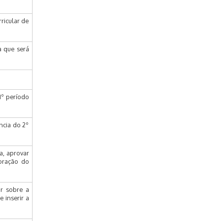
ricular de
a que será
1º período
ncia do 2º
a, aprovar
oração do
ar sobre a
 inserir a