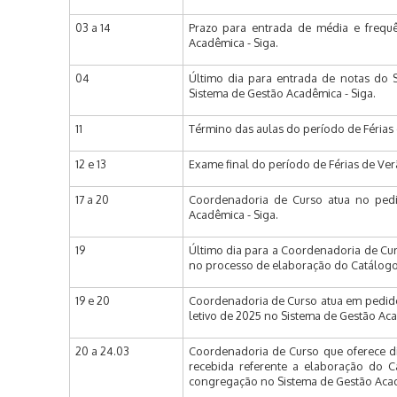
03 a 14
Prazo para entrada de média e frequê
Acadêmica - Siga.
04
Último dia para entrada de notas do S
Sistema de Gestão Acadêmica - Siga.
11
Término das aulas do período de Férias 
12 e 13
Exame final do período de Férias de Ver
17 a 20
Coordenadoria de Curso atua no pedi
Acadêmica - Siga.
19
Último dia para a Coordenadoria de Curs
no processo de elaboração do Catálogo 
19 e 20
Coordenadoria de Curso atua em pedido 
letivo de 2025 no Sistema de Gestão Aca
20 a 24.03
Coordenadoria de Curso que oferece di
recebida referente a elaboração do 
congregação no Sistema de Gestão Acad