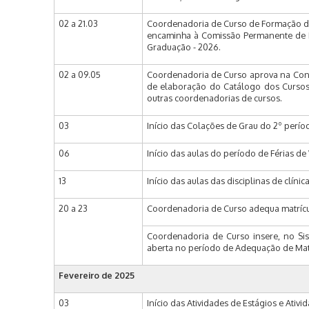
02 a 21.03
Coordenadoria de Curso de Formação de
encaminha à Comissão Permanente de F
Graduação - 2026.
02 a 09.05
Coordenadoria de Curso aprova na Cong
de elaboração do Catálogo dos Cursos 
outras coordenadorias de cursos.
03
Início das Colações de Grau do 2º períod
06
Início das aulas do período de Férias de
13
Início das aulas das disciplinas de clín
20 a 23
Coordenadoria de Curso adequa matrícul
Coordenadoria de Curso insere, no Sis
aberta no período de Adequação de Matrí
Fevereiro de
2025
03
Início das Atividades de Estágios e Ativ