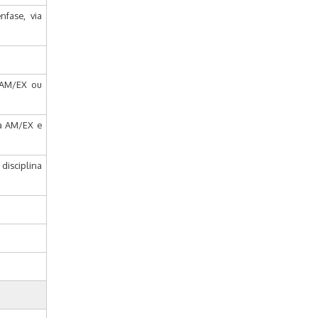
fase, via
 AM/EX ou
na AM/EX e
disciplina