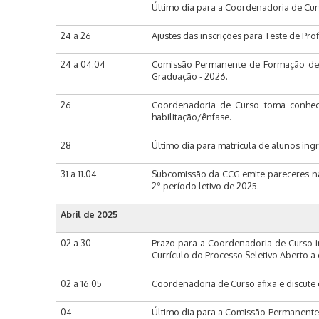
Último dia para a Coordenadoria de Curs
24 a 26
Ajustes das inscrições para Teste de Prof
24 a 04.04
Comissão Permanente de Formação de P
Graduação - 2026.
26
Coordenadoria de Curso toma conhec
habilitação/ênfase.
28
Último dia para matrícula de alunos ing
31 a 11.04
Subcomissão da CCG emite pareceres nas
2º período letivo de 2025.
Abril de
2025
02 a 30
Prazo para a Coordenadoria de Curso in
Currículo do Processo Seletivo Aberto a
02 a 16.05
Coordenadoria de Curso afixa e discute 
04
Último dia para a Comissão Permanente