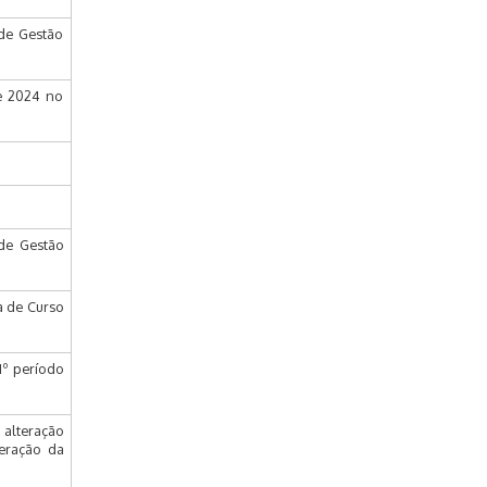
de Gestão
de 2024 no
de Gestão
a de Curso
1º período
 alteração
eração da