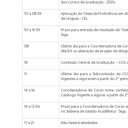
dos Cursos de Graduação - 2026.
07 a 08.05
Aplicação do Teste de Proficiência em d
de Línguas - CEL.
07 a 15.05
Prazo para entrada de resultado do Test
Siga.
08
Último dia para a Coordenadoria de Curs
AM/EX ou alteração de projeto de disci
10
Comissão Central de Graduação – CCG de
11
Último dia para a Subcomissão da CCG 
Vigentes a vigorarem a partir do 2º perí
14 a 16
Coordenadoria de Curso toma conheci
Catálogo Vigente a vigorar a partir do 2
14 a 13.06
Prazo para a Coordenadoria de Curso an
no Sistema de Gestão Acadêmica - Siga.
17 a 21
Não haverá atividades.