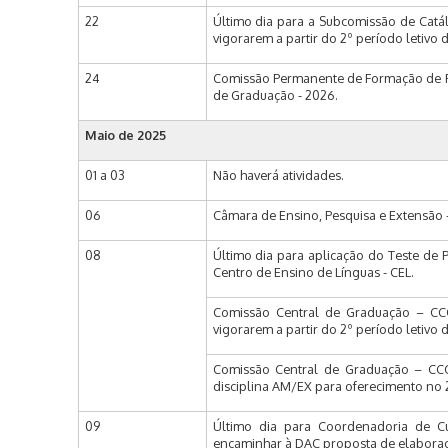
22
Último dia para a Subcomissão de Catá
vigorarem a partir do 2º período letivo 
24
Comissão Permanente de Formação de Pr
de Graduação - 2026.
Maio de
2025
01 a 03
Não haverá atividades.
06
Câmara de Ensino, Pesquisa e Extensão 
08
Último dia para aplicação do Teste de P
Centro de Ensino de Línguas - CEL.
Comissão Central de Graduação – CCG 
vigorarem a partir do 2º período letivo 
Comissão Central de Graduação – CCG 
disciplina AM/EX para oferecimento no 2
09
Último dia para Coordenadoria de C
encaminhar à DAC proposta de elaboraç