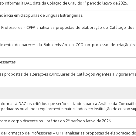
o informar à DAC data da Colação de Grau do 1º período letivo de 2025.
iciência em disciplinas de Línguas Estrangeiras.
rofessores - CPFP analisa as propostas de elaboração do Catálogo dos 
imento do parecer da Subcomissão da CCG no processo de criação/ex
ressantes.
 propostas de alterações curriculares de Catálogos Vigentes a vigorarem a
formar à DAC os critérios que serão utilizados para a Análise da Compatib
 graduados ou alunos regularmente matriculados em instituição de ensino sup
com o corpo discente os Horários do 2º período letivo de 2025.
 de Formação de Professores – CPFP analisar as propostas de elaboração d