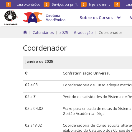
Ir para o conteúdo
Serviços por perfil
Ir para o menu
Ir par
1
2
3
4
Sobre os Cursos
Calendários
2025
Graduação
Coordenador
Coordenador
Janeiro de
2025
01
Confraternização Universal.
02 e 03
Coordenadoria de Curso adequa matrícul
02 a 31
Período das atividades do Sistema de Re
02 a 04.02
Prazo para entrada de notas do Sistema 
Gestão Acadêmica - Siga.
02 a 19.02
Coordenadoria de Curso solicita alter
elaboração do Catálogo dos Cursos de G