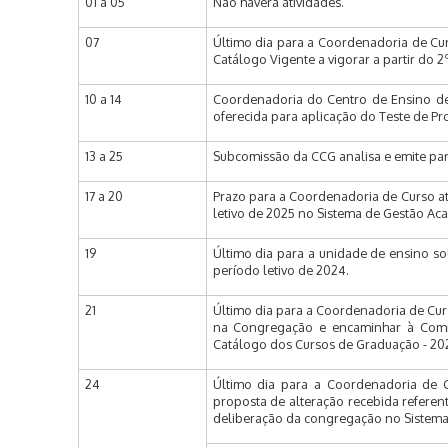
01 a 05
Não haverá atividades.
07
Último dia para a Coordenadoria de Cur
Catálogo Vigente a vigorar a partir do 2
10 a 14
Coordenadoria do Centro de Ensino de 
oferecida para aplicação do Teste de Pro
13 a 25
Subcomissão da CCG analisa e emite par
17 a 20
Prazo para a Coordenadoria de Curso atu
letivo de 2025 no Sistema de Gestão Aca
19
Último dia para a unidade de ensino sol
período letivo de 2024.
21
Último dia para a Coordenadoria de Cur
na Congregação e encaminhar à Comi
Catálogo dos Cursos de Graduação - 20
24
Último dia para a Coordenadoria de C
proposta de alteração recebida referen
deliberação da congregação no Sistema 