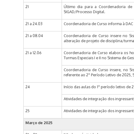
21
Último dia para a Coordenadoria de 
SIGAD/Processo Digital.
21 a 24.03
Coordenadoria de Curso informa à DAC d
21 a 08.04
Coordenadoria de Curso insere no Sis
alteração de projeto de disciplina/turm
21 a 12.06
Coordenadoria de Curso elabora os hor
Turmas Especiais I e II no Sistema de Ge
Coordenadoria de Curso insere, no Sis
referente ao 2º Período Letivo de 2025, 
24
Início das aulas do 1º período letivo de 2
Atividades de integração dos ingressant
25
Atividades de integração dos ingressan
Março de
2025