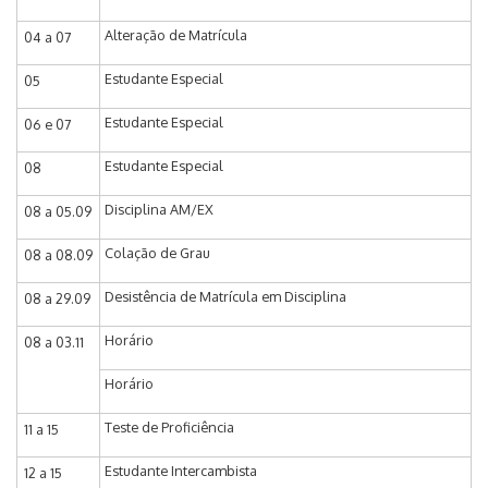
Alteração de Matrícula
04 a 07
Estudante Especial
05
Estudante Especial
06 e 07
Estudante Especial
08
Disciplina AM/EX
08 a 05.09
Colação de Grau
08 a 08.09
Desistência de Matrícula em Disciplina
08 a 29.09
Horário
08 a 03.11
Horário
Teste de Proficiência
11 a 15
Estudante Intercambista
12 a 15