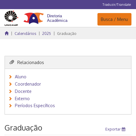
Traduzir/Translate
Navegação
Busca / Menu
Calendários
2025
Graduação
Relacionados
Aluno
Coordenador
Docente
Externo
Períodos Específicos
Graduação
Exportar