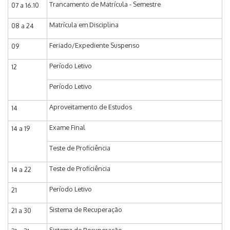
Trancamento de Matrícula - Semestre
07 a 16.10
Matrícula em Disciplina
08 a 24
Feriado/Expediente Suspenso
09
Período Letivo
12
Período Letivo
Aproveitamento de Estudos
14
Exame Final
14 a 19
Teste de Proficiência
Teste de Proficiência
14 a 22
Período Letivo
21
Sistema de Recuperação
21 a 30