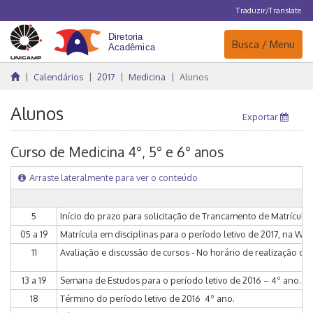
Traduzir/Translate
Navegação
Busca / Menu
Calendários
2017
Medicina
Alunos
Alunos
Exportar
Curso de Medicina 4°, 5° e 6° anos
Arraste lateralmente para ver o conteúdo
5
Início do prazo para solicitação de Trancamento de Matrícula do 
05 a 19
Matrícula em disciplinas para o período letivo de 2017, na WEB ­ 
11
Avaliação e discussão de cursos - No horário de realização da
13 a 19
Semana de Estudos para o período letivo de 2016 – 4º ano.
18
Término do período letivo de 2016 ­ 4º ano.