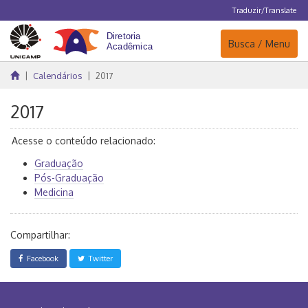
Traduzir/Translate
Navegação
Busca / Menu
Calendários
2017
2017
Acesse o conteúdo relacionado:
Graduação
Pós-Graduação
Medicina
Compartilhar:
Facebook
Twitter