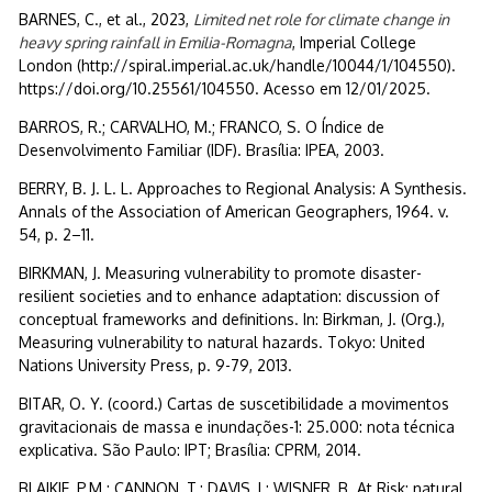
BARNES, C., et al., 2023,
Limited net role for climate change in
heavy spring rainfall in Emilia-Romagna
, Imperial College
London (http://spiral.imperial.ac.uk/handle/10044/1/104550).
https://doi.org/10.25561/104550. Acesso em 12/01/2025.
BARROS, R.; CARVALHO, M.; FRANCO, S. O Índice de
Desenvolvimento Familiar (IDF). Brasília: IPEA, 2003.
BERRY, B. J. L. L. Approaches to Regional Analysis: A Synthesis.
Annals of the Association of American Geographers, 1964. v.
54, p. 2–11.
BIRKMAN, J. Measuring vulnerability to promote disaster-
resilient societies and to enhance adaptation: discussion of
conceptual frameworks and definitions. In: Birkman, J. (Org.),
Measuring vulnerability to natural hazards. Tokyo: United
Nations University Press, p. 9-79, 2013.
BITAR, O. Y. (coord.) Cartas de suscetibilidade a movimentos
gravitacionais de massa e inundações-1: 25.000: nota técnica
explicativa. São Paulo: IPT; Brasília: CPRM, 2014.
BLAIKIE, P.M.; CANNON, T.; DAVIS, I.; WISNER, B. At Risk: natural