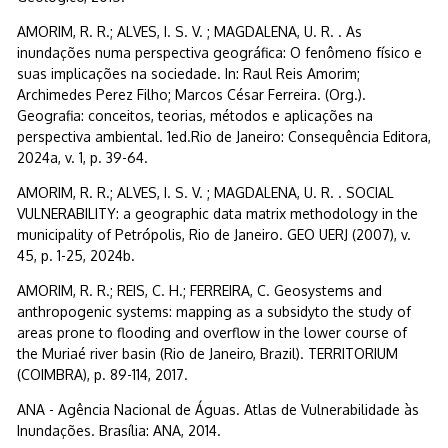
AMORIM, R. R.; ALVES, I. S. V. ; MAGDALENA, U. R. . As
inundações numa perspectiva geográfica: O fenômeno físico e
suas implicações na sociedade. In: Raul Reis Amorim;
Archimedes Perez Filho; Marcos César Ferreira. (Org.).
Geografia: conceitos, teorias, métodos e aplicações na
perspectiva ambiental. 1ed.Rio de Janeiro: Consequência Editora,
2024a, v. 1, p. 39-64.
AMORIM, R. R.; ALVES, I. S. V. ; MAGDALENA, U. R. . SOCIAL
VULNERABILITY: a geographic data matrix methodology in the
municipality of Petrópolis, Rio de Janeiro. GEO UERJ (2007), v.
45, p. 1-25, 2024b.
AMORIM, R. R.; REIS, C. H.; FERREIRA, C. Geosystems and
anthropogenic systems: mapping as a subsidyto the study of
areas prone to flooding and overflow in the lower course of
the Muriaé river basin (Rio de Janeiro, Brazil). TERRITORIUM
(COIMBRA), p. 89-114, 2017.
ANA - Agência Nacional de Águas. Atlas de Vulnerabilidade às
Inundações. Brasília: ANA, 2014.