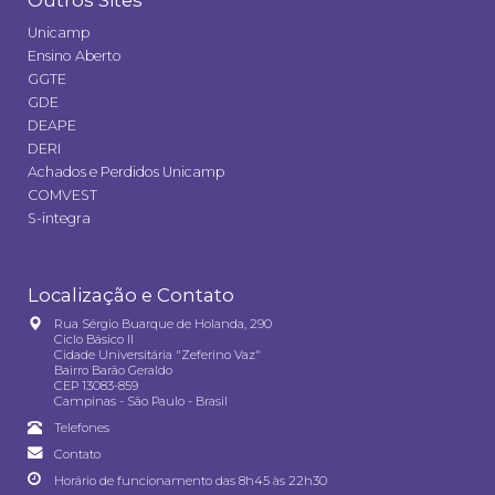
Outros Sites
Unicamp
Ensino Aberto
GGTE
GDE
DEAPE
DERI
Achados e Perdidos Unicamp
COMVEST
S-integra
Localização e Contato
Rua Sérgio Buarque de Holanda, 290
Ciclo Básico II
Cidade Universitária "Zeferino Vaz"
Bairro Barão Geraldo
CEP 13083-859
Campinas - São Paulo - Brasil
Telefones
Contato
Horário de funcionamento das 8h45 às 22h30