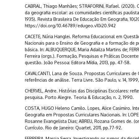
CABRAL, Thiago Manhães; STRAFORINI, Rafael. (2020). Co
da geografia escolar: as comunidades científicas paulista
1935). Revista Brasileira De Educação Em Geografia, 10(20
https://doi.org/10.46789/edugeo.v10i20.942
CACETE, Núria Hanglei. Reforma Educacional em Questão
Nacionais para o Ensino de Geografia e a formação de p
básica. In: ALBUQUERQUE, Maria Adailza Martins de; FERR
Ferreira (orgs.). Formação, Pesquisas e Práticas Docente
questão. João Pessoa: Editora Mídia, 2013, pp. 47-58.
CAVALCANTI, Lana de Souza. Propostas Curriculares de 
referências de análise. Terra Livre. São Paulo, v. 14, 1999, 
CHERVEL, Andre. Histórias das Disciplinas Escolares: re
pesquisa. Porto Alegre. Teoria & Educação, n. 2, 1990.
COSTA, HUGO Heleno Camilo. Lopes, Alice Casimiro. Integ
Geografia em Propostas Curriculares Nacionais. In: LOPES
Rosanne Evangelista Dias; ABREU, Rozana Gomes de. (org
Currículo. Rio de Janeiro: Quartet, 2011, pp.77-92.
FERREIRA, Marcia Serra. Investigando os rumos da discip