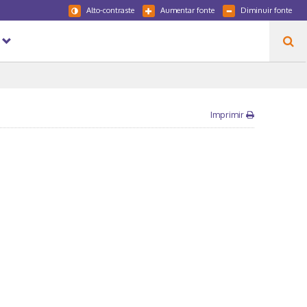
Alto-contraste
Aumentar fonte
Diminuir fonte
Imprimir