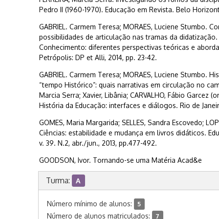
Pedro II (1960-1970). Educação em Revista. Belo Horizonte,
GABRIEL. Carmem Teresa; MORAES, Luciene Stumbo. Con
possibilidades de articulação nas tramas da didatização. I
Conhecimento: diferentes perspectivas teóricas e abor
Petrópolis: DP et Alli, 2014, pp. 23-42.
GABRIEL. Carmem Teresa; MORAES, Luciene Stumbo. Histó
“tempo Histórico”: quais narrativas em circulação no ca
Marcia Serra; Xavier, Libânia; CARVALHO, Fábio Garcez (org
História da Educação: interfaces e diálogos. Rio de Janeir
GOMES, Maria Margarida; SELLES, Sandra Escovedo; LOPES
Ciências: estabilidade e mudança em livros didáticos. Ed
v. 39. N.2, abr./jun., 2013, pp.477-492.
GOODSON, Ivor. Tornando-se uma Matéria Acad&e
Turma:
A
Número mínimo de alunos:
5
Número de alunos matriculados:
7