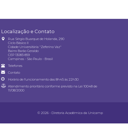
Localização e Contato
Rua Sérgio Buarque de Holanda, 290
Ciclo Básico II
Cidade Universitária "Zeferino Vaz"
Bairro Barão Geraldo
CEP 13083-859
Campinas - São Paulo - Brasil
Telefones
Contato
Horário de funcionamento das 8h45 às 22h30
Atendimento prioritário conforme previsto na
Lei 10048 de
11/08/2000
© 2026 - Diretoria Acadêmica da Unicamp