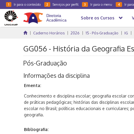
Ir para o conteúdo
Serviços por perfil
Ir para o menu
Ir par
1
2
3
4
Sobre os Cursos
Caderno Horários
2026
1S - Pós-Graduação
IG
GG056 - História da Geografia Es
Pós-Graduação
Informações da disciplina
Ementa:
Conhecimento e disciplina escolar; geografia escolar 
de práticas pedagógicas; histórias das disciplinas escolar
escolar no Brasil; políticas educacionais e curriculares; p
geografia.
Bibliografia: