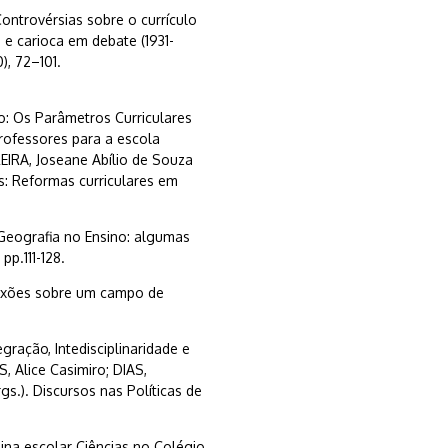
ntrovérsias sobre o currículo
 e carioca em debate (1931-
), 72–101.
: Os Parâmetros Curriculares
rofessores para a escola
EIRA, Joseane Abílio de Souza
s: Reformas curriculares em
Geografia no Ensino: algumas
pp.111-128.
flexões sobre um campo de
ração, Intedisciplinaridade e
, Alice Casimiro; DIAS,
s.). Discursos nas Políticas de
lina escolar Ciências no Colégio