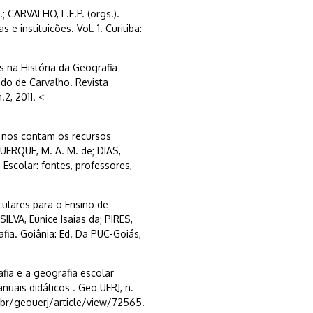
 CARVALHO, L.E.P. (orgs.).
 e instituições. Vol. 1. Curitiba:
 na História da Geografia
ado de Carvalho. Revista
.2, 2011. <
 nos contam os recursos
QUERQUE, M. A. M. de; DIAS,
 Escolar: fontes, professores,
ulares para o Ensino de
LVA, Eunice Isaias da; PIRES,
fia. Goiânia: Ed. Da PUC-Goiás,
fia e a geografia escolar
uais didáticos . Geo UERJ, n.
.br/geouerj/article/view/72565.