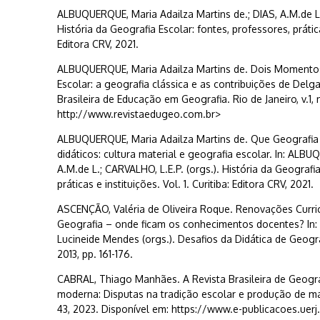
ALBUQUERQUE, Maria Adailza Martins de.; DIAS, A.M.de L.;
História da Geografia Escolar: fontes, professores, práticas
Editora CRV, 2021.
ALBUQUERQUE, Maria Adailza Martins de. Dois Momentos
Escolar: a geografia clássica e as contribuições de Delg
Brasileira de Educação em Geografia. Rio de Janeiro, v.1, n
http://www.revistaedugeo.com.br>
ALBUQUERQUE, Maria Adailza Martins de. Que Geografia
didáticos: cultura material e geografia escolar. In: ALBU
A.M.de L.; CARVALHO, L.E.P. (orgs.). História da Geografia
práticas e instituições. Vol. 1. Curitiba: Editora CRV, 2021.
ASCENÇÃO, Valéria de Oliveira Roque. Renovações Curric
Geografia – onde ficam os conhecimentos docentes? In: SI
Lucineide Mendes (orgs.). Desafios da Didática de Geogra
2013, pp. 161-176.
CABRAL, Thiago Manhães. A Revista Brasileira de Geogra
moderna: Disputas na tradição escolar e produção de man
43, 2023. Disponível em: https://www.e-publicacoes.uerj