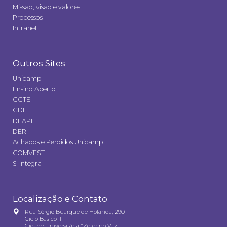
Missão, visão e valores
Processos
Intranet
Outros Sites
Unicamp
Ensino Aberto
GGTE
GDE
DEAPE
DERI
Achados e Perdidos Unicamp
COMVEST
S-integra
Localização e Contato
Rua Sérgio Buarque de Holanda, 290
Ciclo Básico II
Cidade Universitária "Zeferino Vaz"