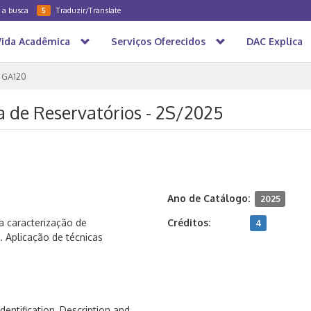
a a busca
Traduzir/Translate
5
Vida Acadêmica
Serviços Oferecidos
DAC Explica
GA120
a de Reservatórios - 2S/2025
Ano de Catálogo:
2025
a caracterização de
Créditos:
4
. Aplicação de técnicas
entification, Description and