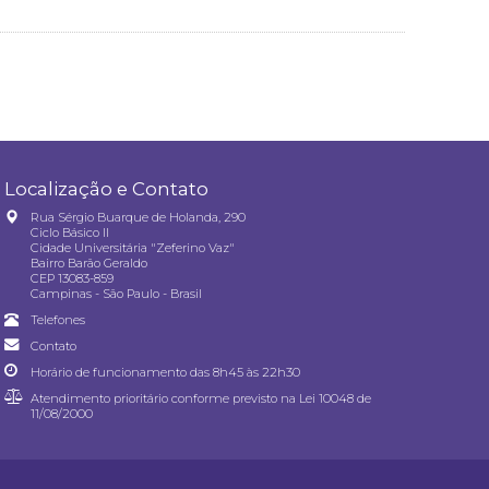
Localização e Contato
Rua Sérgio Buarque de Holanda, 290
Ciclo Básico II
Cidade Universitária "Zeferino Vaz"
Bairro Barão Geraldo
CEP 13083-859
Campinas - São Paulo - Brasil
Telefones
Contato
Horário de funcionamento das 8h45 às 22h30
Atendimento prioritário conforme previsto na
Lei 10048 de
11/08/2000