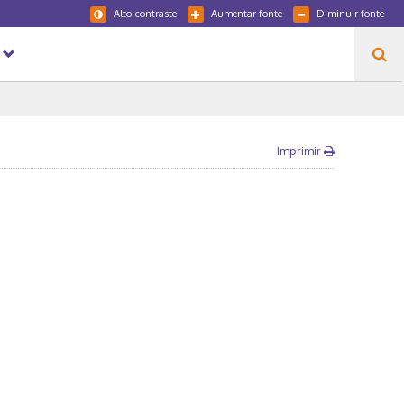
Alto-contraste
Aumentar fonte
Diminuir fonte
Imprimir