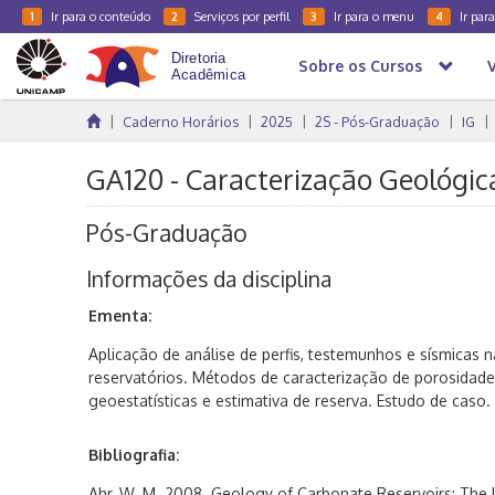
Ir para o conteúdo
Serviços por perfil
Ir para o menu
Ir par
1
2
3
4
Sobre os Cursos
Caderno Horários
2025
2S - Pós-Graduação
IG
GA120 - Caracterização Geológic
Pós-Graduação
Informações da disciplina
Ementa:
Aplicação de análise de perfis, testemunhos e sísmicas n
reservatórios. Métodos de caracterização de porosidade
geoestatísticas e estimativa de reserva. Estudo de caso.
Bibliografia:
Ahr, W. M. 2008. Geology of Carbonate Reservoirs: The Id