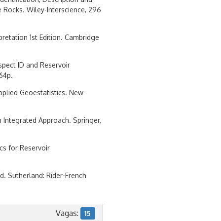
 Rocks. Wiley-Interscience, 296
pretation 1st Edition. Cambridge
ospect ID and Reservoir
64p.
Applied Geoestatistics. New
n Integrated Approach. Springer,
cs for Reservoir
ed. Sutherland: Rider-French
Vagas:
15