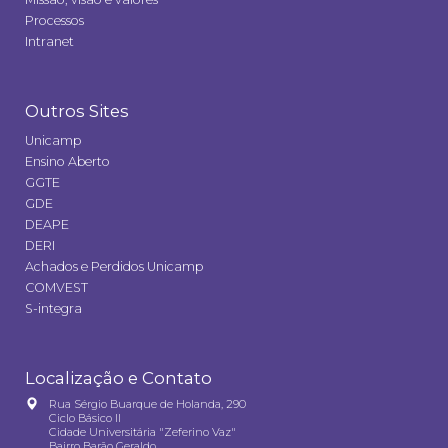
Processos
Intranet
Outros Sites
Unicamp
Ensino Aberto
GGTE
GDE
DEAPE
DERI
Achados e Perdidos Unicamp
COMVEST
S-integra
Localização e Contato
Rua Sérgio Buarque de Holanda, 290
Ciclo Básico II
Cidade Universitária "Zeferino Vaz"
Bairro Barão Geraldo