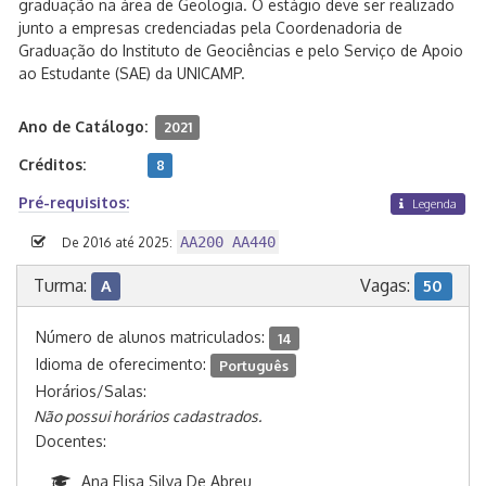
graduação na área de Geologia. O estágio deve ser realizado
junto a empresas credenciadas pela Coordenadoria de
Graduação do Instituto de Geociências e pelo Serviço de Apoio
ao Estudante (SAE) da UNICAMP.
Ano de Catálogo:
2021
Créditos:
8
Pré-requisitos:
Legenda
AA200 AA440
De 2016 até 2025:
Turma:
Vagas:
A
50
Número de alunos matriculados:
14
Idioma de oferecimento:
Português
Horários/Salas:
Não possui horários cadastrados.
Docentes:
Ana Elisa Silva De Abreu