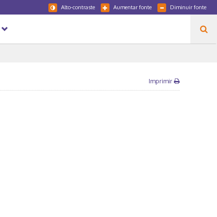
Alto-contraste
Aumentar fonte
Diminuir fonte
Imprimir