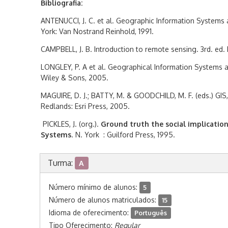
Bibliografia:
ANTENUCCI, J. C. et al. Geographic Information Systems
York: Van Nostrand Reinhold, 1991.
CAMPBELL, J. B. Introduction to remote sensing. 3rd. ed.
LONGLEY, P. A et al. Geographical Information Systems 
Wiley & Sons, 2005.
MAGUIRE, D. J.; BATTY, M. & GOODCHILD, M. F. (eds.) GIS,
Redlands: Esri Press, 2005.
PICKLES, J. (org.).
Ground truth the social implicatio
Systems
. N. York : Guilford Press, 1995.
Turma:
A
Número mínimo de alunos:
5
Número de alunos matriculados:
15
Idioma de oferecimento:
Português
Tipo Oferecimento:
Regular