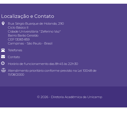
Localização e Contato
Rua Sérgio Buarque de Holanda, 290
Ciclo Básico II
Cidade Universitária "Zeferino Vaz"
Bairro Barão Geraldo
CEP 13083-859
Campinas - São Paulo - Brasil
Telefones
Contato
Horário de funcionamento das 8h45 às 22h30
Atendimento prioritário conforme previsto na
Lei 10048 de
11/08/2000
© 2026 - Diretoria Acadêmica da Unicamp