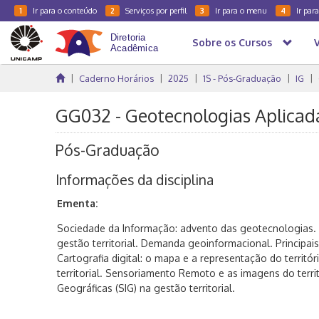
Ir para o conteúdo
Serviços por perfil
Ir para o menu
Ir par
1
2
3
4
Sobre os Cursos
Caderno Horários
2025
1S - Pós-Graduação
IG
GG032 - Geotecnologias Aplicada
Pós-Graduação
Informações da disciplina
Ementa:
Sociedade da Informação: advento das geotecnologias. 
gestão territorial. Demanda geoinformacional. Principai
Cartografia digital: o mapa e a representação do territó
territorial. Sensoriamento Remoto e as imagens do terri
Geográficas (SIG) na gestão territorial.