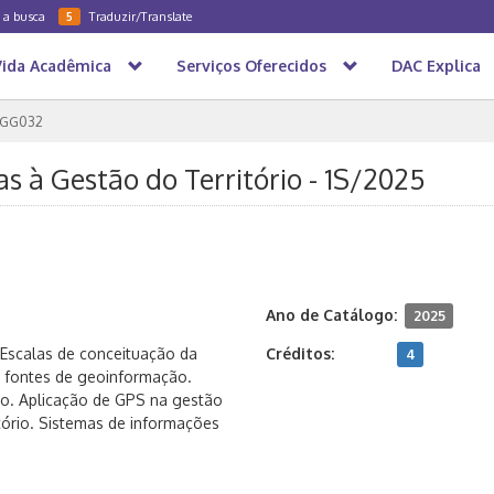
a a busca
Traduzir/Translate
5
Vida Acadêmica
Serviços Oferecidos
DAC Explica
GG032
s à Gestão do Território - 1S/2025
Ano de Catálogo:
2025
Escalas de conceituação da
Créditos:
4
s fontes de geoinformação.
rio. Aplicação de GPS na gestão
tório. Sistemas de informações