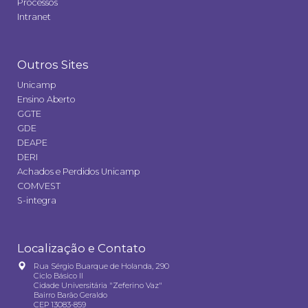
Processos
Intranet
Outros Sites
Unicamp
Ensino Aberto
GGTE
GDE
DEAPE
DERI
Achados e Perdidos Unicamp
COMVEST
S-integra
Localização e Contato
Rua Sérgio Buarque de Holanda, 290
Ciclo Básico II
Cidade Universitária "Zeferino Vaz"
Bairro Barão Geraldo
CEP 13083-859