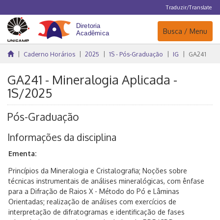
Traduzir/Translate
Navegação
Busca / Menu
Caderno Horários
2025
1S - Pós-Graduação
IG
GA241
GA241 - Mineralogia Aplicada -
1S/2025
Pós-Graduação
Informações da disciplina
Ementa:
Princípios da Mineralogia e Cristalografia; Noções sobre
técnicas instrumentais de análises mineralógicas, com ênfase
para a Difração de Raios X - Método do Pó e Lâminas
Orientadas; realização de análises com exercícios de
interpretação de difratogramas e identificação de fases