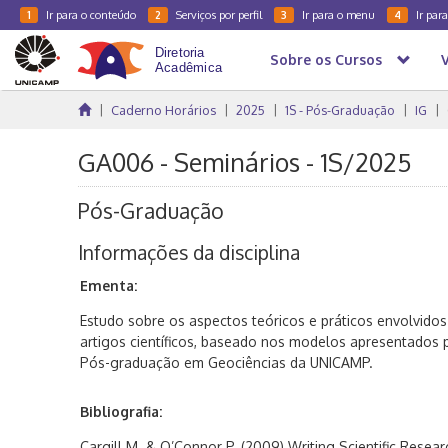
Ir para o conteúdo
Serviços por perfil
Ir para o menu
Ir par
1
2
3
4
Sobre os Cursos
Caderno Horários
2025
1S - Pós-Graduação
IG
GA006 - Seminários - 1S/2025
Pós-Graduação
Informações da disciplina
Ementa:
Estudo sobre os aspectos teóricos e práticos envolvidos
artigos científicos, baseado nos modelos apresentados
Pós-graduação em Geociências da UNICAMP.
Bibliografia:
Cargill M. & O’Connor P. (2009) Writing Scientific Resear