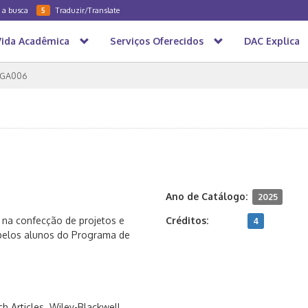
a a busca
Traduzir/Translate
5
Vida Acadêmica
Serviços Oferecidos
DAC Explica
GA006
Ano de Catálogo:
2025
 na confecção de projetos e
Créditos:
4
 pelos alunos do Programa de
ch Articles. Wiley-Blackwell