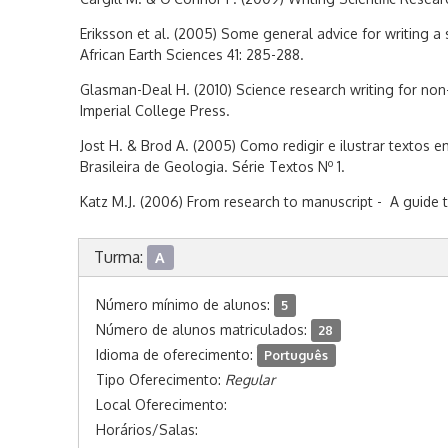
Eriksson et al. (2005) Some general advice for writing a s
African Earth Sciences 41: 285-288.
Glasman-Deal H. (2010) Science research writing for non-
Imperial College Press.
Jost H. & Brod A. (2005) Como redigir e ilustrar textos 
o
Brasileira de Geologia. Série Textos N
1.
Katz M.J. (2006) From research to manuscript - A guide to 
Turma:
A
Número mínimo de alunos:
5
Número de alunos matriculados:
28
Idioma de oferecimento:
Português
Tipo Oferecimento:
Regular
Local Oferecimento:
Horários/Salas: