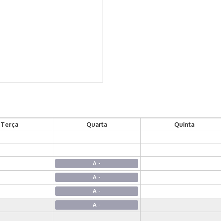
Terça
Quarta
Quinta
A -
A -
A -
A -