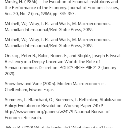
Minsky, H. (1986b). The Evolution of Financial Institutions and
the Performance of the Economy. Journal of Economic Issues,
Vol. 20, No. 2 (Jun., 1986), pp. 345-353.
Mitchell, W.; Wray, L. R. and Watts, M. Macroeconomics.
Macmillan International/Red Globe Press, 2019.
Mitchell, W.; Wray, L. R. and Watts, M. Macroeconomics.
Macmillan International/Red Globe Press, 2019.
Orszag , Peter R., Rubin, Robert E., and Stiglitz, Joseph E. Fiscal
Resiliency in a Deeply Uncertain World: The Role of
Semiautonomous Discretion. POLICY BRIEF PIIE 21-2 (January
2021).
Snowdow and Vane (2005). Modern Macroeconomics.
Cheltenham, Edward Elgar.
Summers, L. Blanchard, O.; Summers, L. Rethinking Stabilization
Policy: Evolution or Revolution. Working Paper 24179
http://www.nber.org/papers/w24179 National Bureau of
Economic Research.
Wray, R. (2010) What do banks do? What should do? Levy