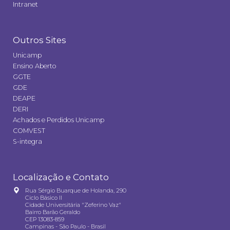
Intranet
Outros Sites
Unicamp
Ensino Aberto
GGTE
GDE
DEAPE
DERI
Achados e Perdidos Unicamp
COMVEST
S-integra
Localização e Contato
Rua Sérgio Buarque de Holanda, 290
Ciclo Básico II
Cidade Universitária "Zeferino Vaz"
Bairro Barão Geraldo
CEP 13083-859
Campinas - São Paulo - Brasil