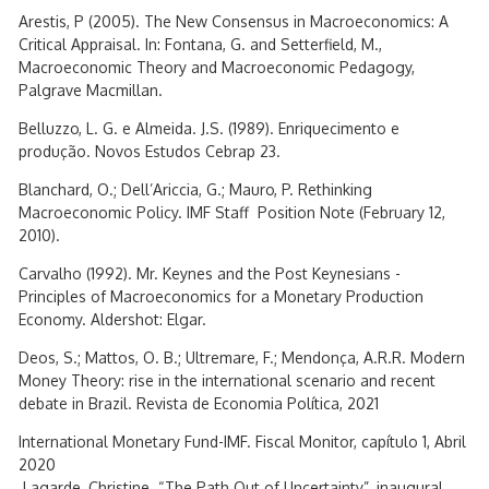
Arestis, P (2005). The New Consensus in Macroeconomics: A
Critical Appraisal. In: Fontana, G. and Setterfield, M.,
Macroeconomic Theory and Macroeconomic Pedagogy,
Palgrave Macmillan.
Belluzzo, L. G. e Almeida. J.S. (1989). Enriquecimento e
produção. Novos Estudos Cebrap 23.
Blanchard, O.; Dell’Ariccia, G.; Mauro, P. Rethinking
Macroeconomic Policy. IMF Staff Position Note (February 12,
2010).
Carvalho (1992). Mr. Keynes and the Post Keynesians -
Principles of Macroeconomics for a Monetary Production
Economy. Aldershot: Elgar.
Deos, S.; Mattos, O. B.; Ultremare, F.; Mendonça, A.R.R. Modern
Money Theory: rise in the international scenario and recent
debate in Brazil. Revista de Economia Política, 2021
International Monetary Fund-IMF. Fiscal Monitor, capítulo 1, Abril
2020
Lagarde, Christine. “The Path Out of Uncertainty”, inaugural