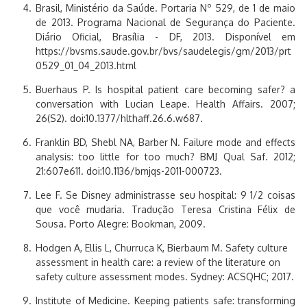
Brasil, Ministério da Saúde. Portaria Nº 529, de 1 de maio
de 2013. Programa Nacional de Segurança do Paciente.
Diário Oficial, Brasília - DF, 2013. Disponível em
https://bvsms.saude.gov.br/bvs/saudelegis/gm/2013/prt
0529_01_04_2013.html
Buerhaus P. Is hospital patient care becoming safer? a
conversation with Lucian Leape. Health Affairs. 2007;
26(S2). doi:10.1377/hlthaff.26.6.w687.
Franklin BD, Shebl NA, Barber N. Failure mode and effects
analysis: too little for too much? BMJ Qual Saf. 2012;
21:607e611. doi:10.1136/bmjqs-2011-000723.
Lee F. Se Disney administrasse seu hospital: 9 1/2 coisas
que você mudaria. Tradução Teresa Cristina Félix de
Sousa. Porto Alegre: Bookman, 2009.
Hodgen A, Ellis L, Churruca K, Bierbaum M. Safety culture
assessment in health care: a review of the literature on
safety culture assessment modes. Sydney: ACSQHC; 2017.
Institute of Medicine. Keeping patients safe: transforming