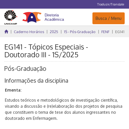
Traduzir/Translate
Navegação
Busca / Menu
Caderno Horários
2025
1S - Pós-Graduação
FENF
EG141
EG141 - Tópicos Especiais -
Doutorado III - 1S/2025
Pós-Graduação
Informações da disciplina
Ementa:
Estudos teóricos e metodológicos de investigação científica,
visando a discussão e (re)elaboração dos projetos de pesquisa
que constituem o tema de tese dos alunos ingressantes no
doutorado em Enfermagem.