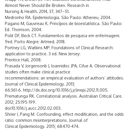
Almost Never Should Be Broken. Research in
Nursing & Health, 2014, 37, 347–51.
Medronho RA. Epidemiologia. São Paulo: Atheneu, 2004.
Pagano M, Gauvreau K. Princípios de bioestatística. São Paulo:
Ed. Thomson, 2004.
Polit DF, Beck CT. Fundamentos de pesquisa em enfermagem.
9ed. Porto Alegre: Artmed, 2018.
Portney LG, Watkins MP. Foundations of Clinical Research:
application to practice. 3 ed. New Jersey:
Prentice Hall, 2008.
Prasada V, Jorgensonb J, Ioannidisc JPA, Cifue A. Observational
studies often make clinical practice
recommendations: an empirical evaluation of authors’ attitudes.
Journal of Clinical Epidemiology. 2013;
66:361-6. http://dx.doi.org/10.1016/j.jclinepi.2012.11.005.
Prematunga RK. Correlational analysis. Australian Critical Care.
2012; 25:195-199.
doi:10.1016/j.aucc.2012.02.003.
Shrier I, Pang M. Confounding, effect modification, and the odds
ratio: common misinterpretations. Journal of
Clinical Epidemiology. 2015; 68:470-474.