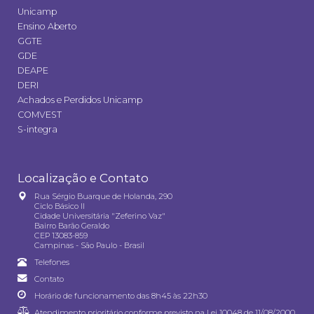
Unicamp
Ensino Aberto
GGTE
GDE
DEAPE
DERI
Achados e Perdidos Unicamp
COMVEST
S-integra
Localização e Contato
Rua Sérgio Buarque de Holanda, 290
Ciclo Básico II
Cidade Universitária "Zeferino Vaz"
Bairro Barão Geraldo
CEP 13083-859
Campinas - São Paulo - Brasil
Telefones
Contato
Horário de funcionamento das 8h45 às 22h30
Atendimento prioritário conforme previsto na
Lei 10048 de 11/08/2000