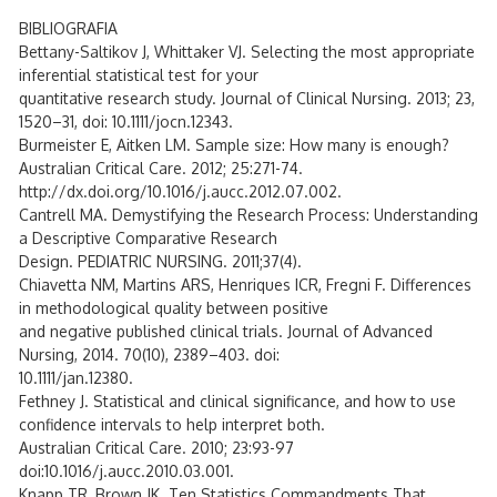
BIBLIOGRAFIA
Bettany-Saltikov J, Whittaker VJ. Selecting the most appropriate
inferential statistical test for your
quantitative research study. Journal of Clinical Nursing. 2013; 23,
1520–31, doi: 10.1111/jocn.12343.
Burmeister E, Aitken LM. Sample size: How many is enough?
Australian Critical Care. 2012; 25:271-74.
http://dx.doi.org/10.1016/j.aucc.2012.07.002.
Cantrell MA. Demystifying the Research Process: Understanding
a Descriptive Comparative Research
Design. PEDIATRIC NURSING. 2011;37(4).
Chiavetta NM, Martins ARS, Henriques ICR, Fregni F. Differences
in methodological quality between positive
and negative published clinical trials. Journal of Advanced
Nursing, 2014. 70(10), 2389–403. doi:
10.1111/jan.12380.
Fethney J. Statistical and clinical significance, and how to use
confidence intervals to help interpret both.
Australian Critical Care. 2010; 23:93-97
doi:10.1016/j.aucc.2010.03.001.
Knapp TR, Brown JK. Ten Statistics Commandments That