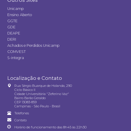
Outros Sites
Unicamp
Ensino Aberto
GGTE
GDE
DEAPE
DERI
Achados e Perdidos Unicamp
COMVEST
S-integra
Localização e Contato
Rua Sérgio Buarque de Holanda, 290
Ciclo Básico II
Cidade Universitária "Zeferino Vaz"
Bairro Barão Geraldo
CEP 13083-859
Campinas - São Paulo - Brasil
Telefones
Contato
Horário de funcionamento das 8h45 às 22h30