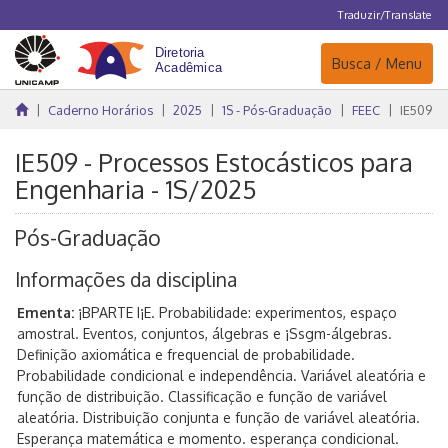
Traduzir/Translate
Navegação
Busca / Menu
Caderno Horários
2025
1S - Pós-Graduação
FEEC
IE509
IE509 - Processos Estocásticos para
Engenharia - 1S/2025
Pós-Graduação
Informações da disciplina
Ementa:
¡BPARTE I¡E. Probabilidade: experimentos, espaço
amostral. Eventos, conjuntos, álgebras e ¡Ssgm-álgebras.
Definição axiomática e frequencial de probabilidade.
Probabilidade condicional e independência. Variável aleatória e
função de distribuição. Classificação e função de variável
aleatória. Distribuição conjunta e função de variável aleatória.
Esperança matemática e momento. esperança condicional.