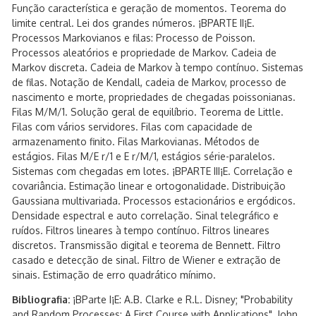
Função característica e geração de momentos. Teorema do
limite central. Lei dos grandes números. ¡BPARTE II¡E.
Processos Markovianos e filas: Processo de Poisson.
Processos aleatórios e propriedade de Markov. Cadeia de
Markov discreta. Cadeia de Markov à tempo contínuo. Sistemas
de filas. Notação de Kendall, cadeia de Markov, processo de
nascimento e morte, propriedades de chegadas poissonianas.
Filas M/M/1. Solução geral de equilíbrio. Teorema de Little.
Filas com vários servidores. Filas com capacidade de
armazenamento finito. Filas Markovianas. Métodos de
estágios. Filas M/E r/1 e E r/M/1, estágios série-paralelos.
Sistemas com chegadas em lotes. ¡BPARTE III¡E. Correlação e
covariância. Estimação linear e ortogonalidade. Distribuição
Gaussiana multivariada. Processos estacionários e ergódicos.
Densidade espectral e auto correlação. Sinal telegráfico e
ruídos. Filtros lineares à tempo contínuo. Filtros lineares
discretos. Transmissão digital e teorema de Bennett. Filtro
casado e detecção de sinal. Filtro de Wiener e extração de
sinais. Estimação de erro quadrático mínimo.
Bibliografia:
¡BParte I¡E: A.B. Clarke e R.L. Disney; "Probability
and Random Processes: A First Course with Applications", John