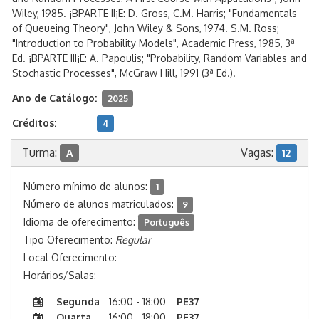
Wiley, 1985. ¡BPARTE II¡E: D. Gross, C.M. Harris; "Fundamentals
of Queueing Theory", John Wiley & Sons, 1974. S.M. Ross;
"Introduction to Probability Models", Academic Press, 1985, 3ª
Ed. ¡BPARTE III¡E: A. Papoulis; "Probability, Random Variables and
Stochastic Processes", McGraw Hill, 1991 (3ª Ed.).
Ano de Catálogo:
2025
Créditos:
4
Turma:
Vagas:
A
12
Número mínimo de alunos:
1
Número de alunos matriculados:
9
Idioma de oferecimento:
Português
Tipo Oferecimento:
Regular
Local Oferecimento:
Horários/Salas:
Segunda
16:00 - 18:00
PE37
Quarta
16:00 - 18:00
PE37