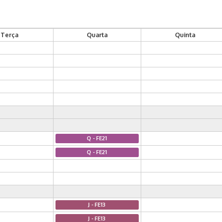
Terça
Quarta
Quinta
Q - FE21
Q - FE21
J - FE13
J - FE13