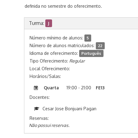
definida no semestre do oferecimento.
Turma:
J
Número mínimo de alunos:
5
Número de alunos matriculados:
22
Idioma de oferecimento:
Português
Tipo Oferecimento:
Regular
Local Oferecimento:
Horários/Salas:
Quarta
19:00 - 21:00
FE13
Docentes:
Cesar Jose Bonjuani Pagan
Reservas:
Não possui reservas.