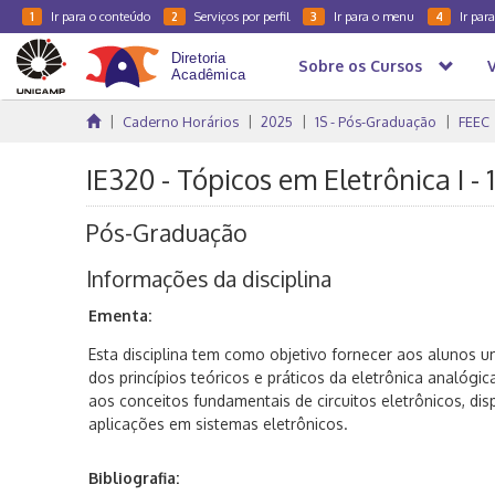
Ir para o conteúdo
Serviços por perfil
Ir para o menu
Ir par
1
2
3
4
Sobre os Cursos
Caderno Horários
2025
1S - Pós-Graduação
FEEC
IE320 - Tópicos em Eletrônica I -
Pós-Graduação
Informações da disciplina
Ementa:
Esta disciplina tem como objetivo fornecer aos alunos
dos princípios teóricos e práticos da eletrônica analógi
aos conceitos fundamentais de circuitos eletrônicos, di
aplicações em sistemas eletrônicos.
Bibliografia: