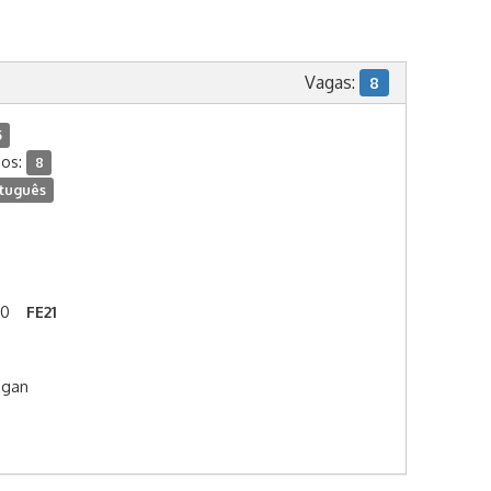
Vagas:
8
5
dos:
8
tuguês
00
FE21
agan