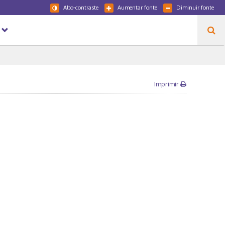
Alto-contraste
Aumentar fonte
Diminuir fonte
Imprimir