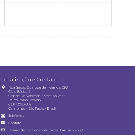
Localização e Contato
Rua Sérgio Buarque de Holanda, 290
Ciclo Básico II
Cidade Universitária "Zeferino Vaz"
Bairro Barão Geraldo
CEP 13083-859
Campinas - São Paulo - Brasil
Telefones
Contato
Horário de funcionamento das 8h45 às 22h30