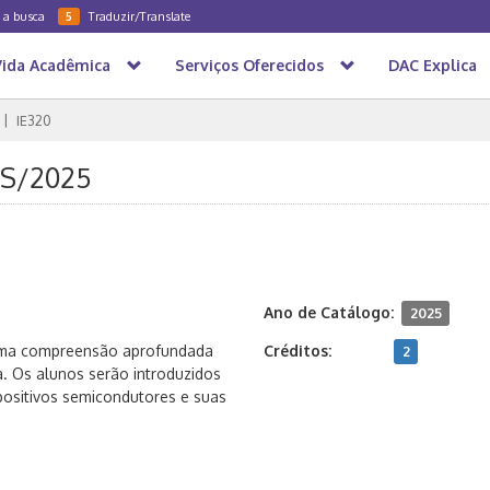
a a busca
Traduzir/Translate
5
Vida Acadêmica
Serviços Oferecidos
DAC Explica
IE320
 1S/2025
Ano de Catálogo:
2025
 uma compreensão aprofundada
Créditos:
2
ca. Os alunos serão introduzidos
spositivos semicondutores e suas