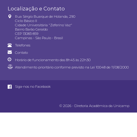
Localização e Contato
Rua Sérgio Buarque de Holanda, 290
Ciclo Básico II
Cidade Universitária "Zeferino Vaz"
Bairro Barão Geraldo
CEP 13083-859
Campinas - São Paulo - Brasil
Telefones
Contato
Horário de funcionamento das 8h45 às 22h30
Atendimento prioritário conforme previsto na
Lei 10048 de 11/08/2000
Siga-nos no Facebook
© 2026 - Diretoria Acadêmica da Unicamp