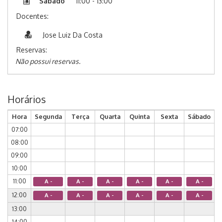
Sábado
11:00 - 13:00
Docentes:
Jose Luiz Da Costa
Reservas:
Não possui reservas.
Horários
Hora
Segunda
Terça
Quarta
Quinta
Sexta
Sábado
07:00
08:00
09:00
10:00
11:00
A -
A -
A -
A -
A -
A -
12:00
A -
A -
A -
A -
A -
A -
13:00
14:00