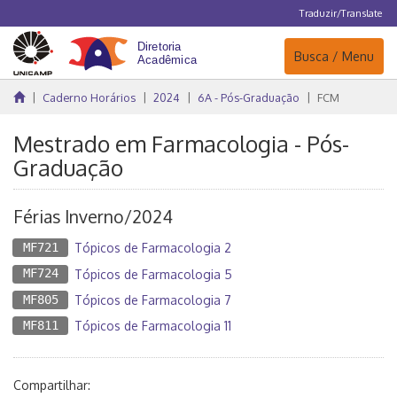
Traduzir/Translate
Navegação
Busca / Menu
Caderno Horários
2024
6A - Pós-Graduação
FCM
Mestrado em Farmacologia - Pós-
Graduação
Férias Inverno/2024
MF721
Tópicos de Farmacologia 2
MF724
Tópicos de Farmacologia 5
MF805
Tópicos de Farmacologia 7
MF811
Tópicos de Farmacologia 11
Compartilhar: