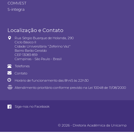
COMVEST
S-integra
Localização e Contato
Rua Sérgio Buarque de Holanda, 290
Ciclo Básico II
Cidade Universitária "Zeferino Vaz"
Bairro Barão Geraldo
CEP 13083-859
Campinas - São Paulo - Brasil
Telefones
Contato
Horário de funcionamento das 8h45 às 22h30
Atendimento prioritário conforme previsto na
Lei 10048 de 11/08/2000
Siga-nos no Facebook
© 2026 - Diretoria Acadêmica da Unicamp