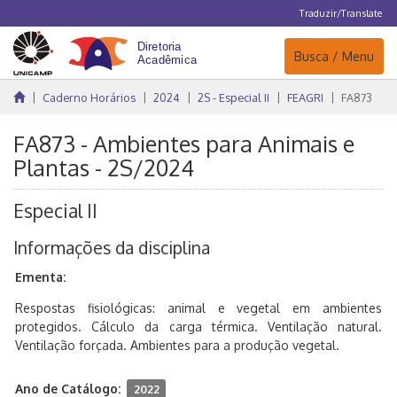
Traduzir/Translate
Navegação
Busca / Menu
Caderno Horários
2024
2S - Especial II
FEAGRI
FA873
FA873 - Ambientes para Animais e
Plantas - 2S/2024
Especial II
Informações da disciplina
Ementa:
Respostas fisiológicas: animal e vegetal em ambientes
protegidos. Cálculo da carga térmica. Ventilação natural.
Ventilação forçada. Ambientes para a produção vegetal.
Ano de Catálogo:
2022