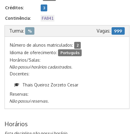
Créditos:
3
Continência:
FA841
Turma:
Vagas:
%
999
Número de alunos matriculados:
2
Idioma de oferecimento:
Português
Horários/Salas:
Não possui horários cadastrados.
Docentes:
Thais Queiroz Zorzeto Cesar
Reservas:
Não possui reservas.
Horários
Esta disciplina não possui horário.