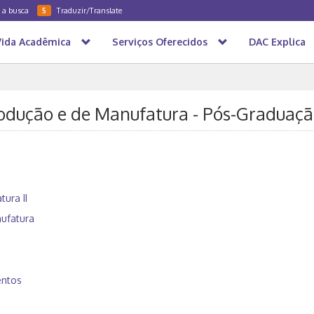
a a busca
Traduzir/Translate
5
Vida Acadêmica
Serviços Oferecidos
DAC Explica
odução e de Manufatura - Pós-Graduaç
ura II
ufatura
entos