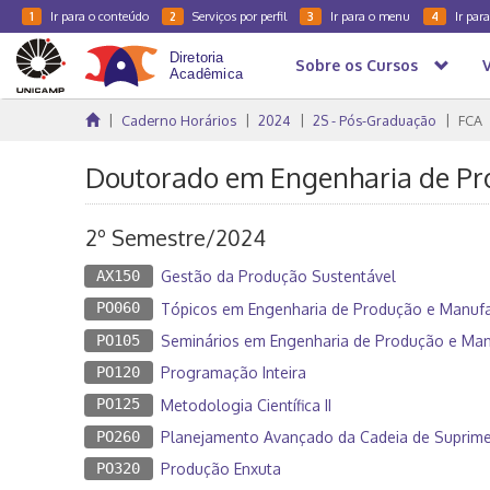
Ir para o conteúdo
Serviços por perfil
Ir para o menu
Ir par
1
2
3
4
Sobre os Cursos
Caderno Horários
2024
2S - Pós-Graduação
FCA
Doutorado em Engenharia de Pr
2º Semestre/2024
AX150
Gestão da Produção Sustentável
PO060
Tópicos em Engenharia de Produção e Manufat
PO105
Seminários em Engenharia de Produção e Man
PO120
Programação Inteira
PO125
Metodologia Científica II
PO260
Planejamento Avançado da Cadeia de Suprim
PO320
Produção Enxuta