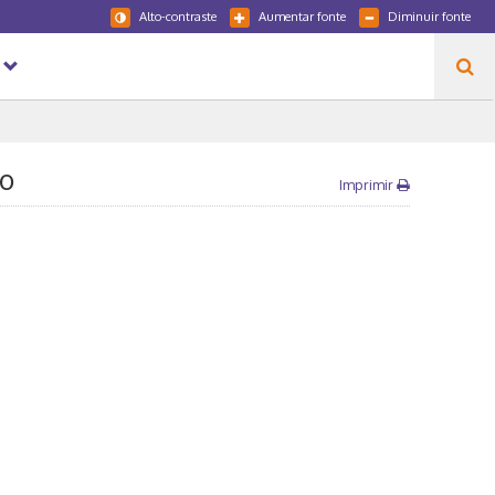
Alto-contraste
Aumentar fonte
Diminuir fonte
ão
Imprimir