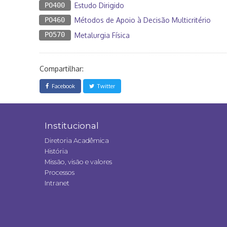
PO400
Estudo Dirigido
PO460
Métodos de Apoio à Decisão Multicritério
PO570
Metalurgia Física
Compartilhar:
Facebook
Twitter
Institucional
Diretoria Acadêmica
História
Missão, visão e valores
Processos
Intranet