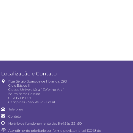
Localização e Contato
Rua Sérgio Buarque de Holanda, 290
Ciclo Básico II
Cidade Universitária "Zeferino Vaz"
Bairro Barão Geraldo
CEP 13083-859
Campinas - São Paulo - Brasil
Telefones
Contato
Horário de funcionamento das 8h45 às 22h30
Atendimento prioritário conforme previsto na
Lei 10048 de