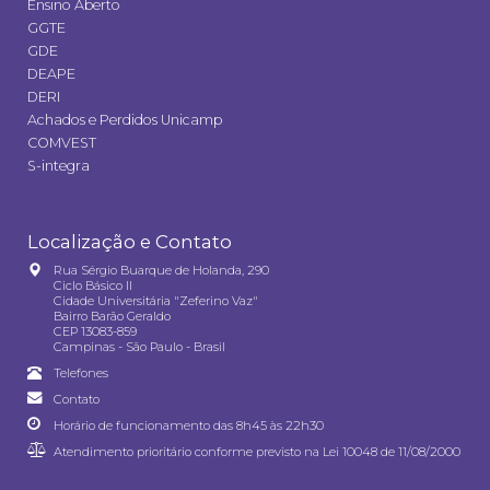
Ensino Aberto
GGTE
GDE
DEAPE
DERI
Achados e Perdidos Unicamp
COMVEST
S-integra
Localização e Contato
Rua Sérgio Buarque de Holanda, 290
Ciclo Básico II
Cidade Universitária "Zeferino Vaz"
Bairro Barão Geraldo
CEP 13083-859
Campinas - São Paulo - Brasil
Telefones
Contato
Horário de funcionamento das 8h45 às 22h30
Atendimento prioritário conforme previsto na
Lei 10048 de 11/08/2000