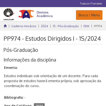
Traduzir/Translate
Navegação
Busca / Menu
Caderno Horários
2024
1S - Pós-Graduação
FEM
PP974
PP974 - Estudos Dirigidos I - 1S/2024
Pós-Graduação
Informações da disciplina
Ementa:
Estudos individuais sob orientação de um docente. Para cada
proposta de estudos haverá ementa própria, sob aprovação da
coordenação do curso.
Bibliografia:
-
Ano de Catálogo:
2024