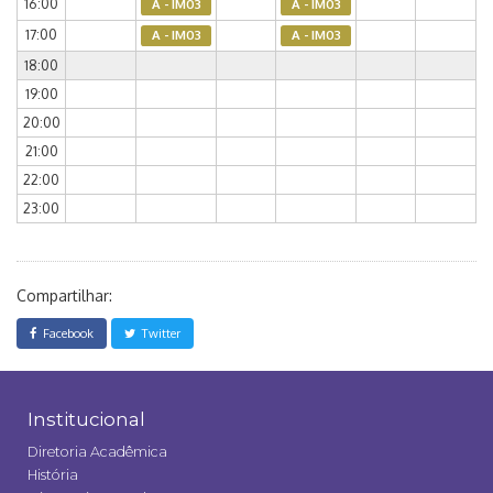
16:00
A - IM03
A - IM03
17:00
A - IM03
A - IM03
18:00
19:00
20:00
21:00
22:00
23:00
Compartilhar:
Facebook
Twitter
Institucional
Diretoria Acadêmica
História