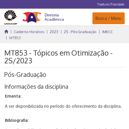
Traduzir/Translate
Navegação
Busca / Menu
Caderno Horários
2023
2S - Pós-Graduação
IMECC
MT853
MT853 - Tópicos em Otimização -
2S/2023
Pós-Graduação
Informações da disciplina
Ementa:
A ser disponibilizada no período do oferecimento da disciplina.
Bibliografia: