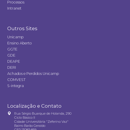
Processos
Intranet
Outros Sites
Unicamp
Ensino Aberto
GGTE
GDE
DEAPE
DERI
Achados e Perdidos Unicamp
COMVEST
S-integra
Localização e Contato
Rua Sérgio Buarque de Holanda, 290
Ciclo Básico II
Cidade Universitária "Zeferino Vaz"
Bairro Barão Geraldo
CEP 13083-859