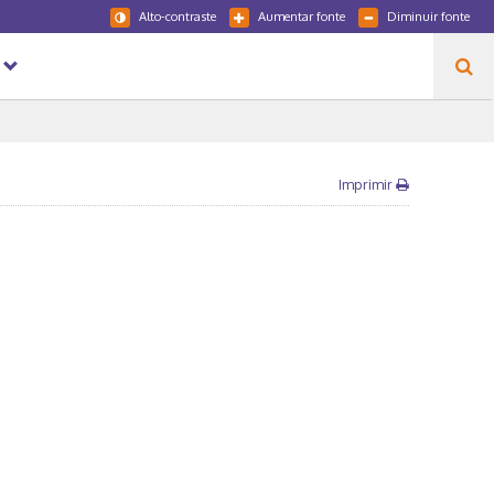
Alto-contraste
Aumentar fonte
Diminuir fonte
Imprimir