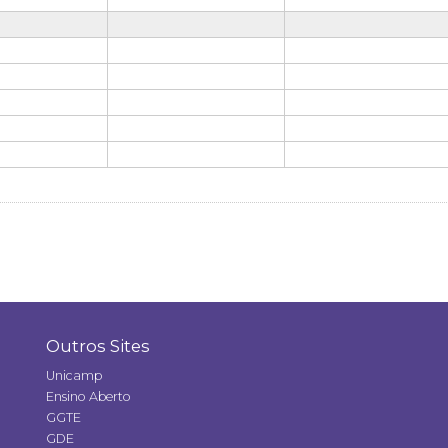
Outros Sites
Unicamp
Ensino Aberto
GGTE
GDE