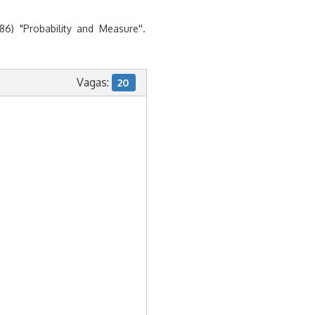
986) "Probability and Measure''.
Vagas:
20