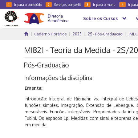
Ir para o conteúdo
Serviços por perfil
Ir para o menu
Ir par
1
2
3
4
Sobre os Cursos
Caderno Horários
2023
2S - Pós-Graduação
IMEC
MI821 - Teoria da Medida - 2S/2
Pós-Graduação
Informações da disciplina
Ementa:
Introdução: Integral de Riemann vs. Integral de Leb
funções simples. Integração. Extensão de Lebesgue. 
mesuráveis. Funções integráveis. Propriedades da inte
Fubini, Os espaços Lp. Medidas com sinal e teorema 
em medida.