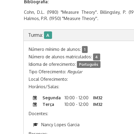
Bibliografia:
Cohn, D.L. (1980) "Measure Theory''. Billingsley, P. (1
Halmos, P.R. (1950) "Measure Theory''.
Turma:
A
Número mínimo de alunos:
1
Número de alunos matriculados:
4
Idioma de oferecimento:
Português
Tipo Oferecimento:
Regular
Local Oferecimento:
Horários/Salas:
Segunda
10:00 - 12:00
IM32
Terça
10:00 - 12:00
IM32
Docentes:
Nancy Lopes Garcia
Reservas: