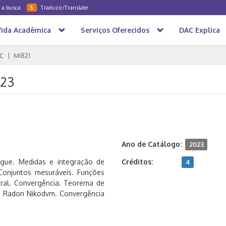
a a busca
Traduzir/Translate
5
Vida Acadêmica
Serviços Oferecidos
DAC Explica
C
MI821
023
Ano de Catálogo:
2023
esgue. Medidas e integração de
Créditos:
4
Conjuntos mesuráveis. Funções
gral. Convergência. Teorema de
de Radon Nikodvm. Convergência