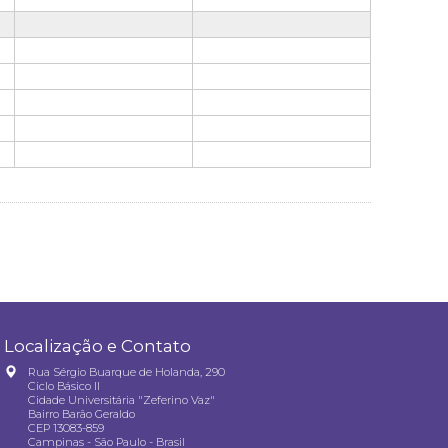
Localização e Contato
Rua Sérgio Buarque de Holanda, 290
Ciclo Básico II
Cidade Universitária "Zeferino Vaz"
Bairro Barão Geraldo
CEP 13083-859
Campinas - São Paulo - Brasil