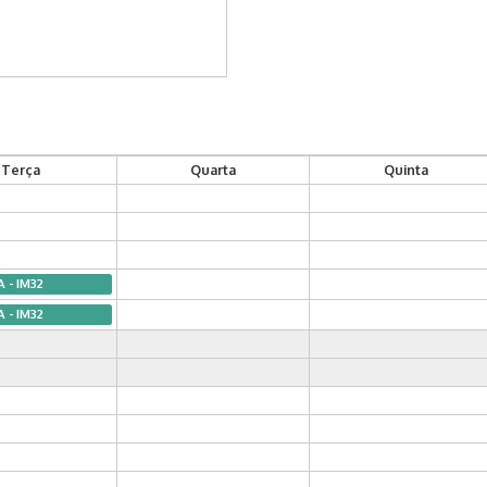
Terça
Quarta
Quinta
A - IM32
A - IM32