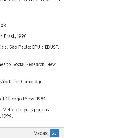
008
d Brasil, 1990
ciais. São Paulo: EPU e EDUSP,
aches to Social Research. New
 NewYork and Cambridge:
y of Chicago Press. 1984.
ias Metodológicas para as
, 1999.
Vagas:
25