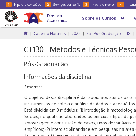
Ir para o conteúdo
Serviços por perfil
Ir para o menu
Ir par
1
2
3
4
Sobre os Cursos
Caderno Horários
2023
2S - Pós-Graduação
IG
CT130 - Métodos e Técnicas Pesq
Pós-Graduação
Informações da disciplina
Ementa:
O objetivo desta disciplina é dar apoio aos alunos para 
instrumentos de coleta e análise de dados e adequá-los
Está dividida em 3 módulos: (1) Introdução à metodologi
Sociais, no qual são abordados os principais tipos de pe
amostragem e construção de casos, tipos de variáveis 
empíricos; (2) Interdisciplinaridade em pesquisas na área d
Tecnológica; (3) Exemplos de solução de problemas me