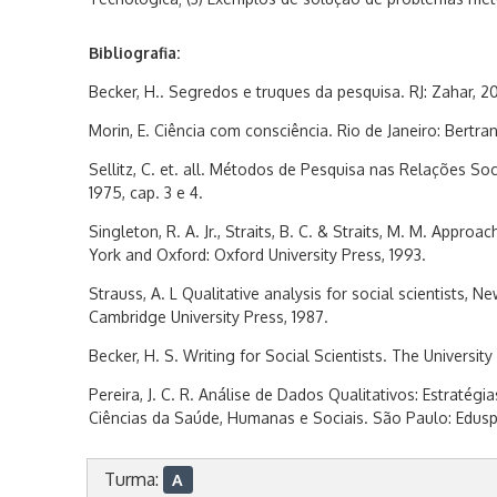
Bibliografia:
Becker, H.. Segredos e truques da pesquisa. RJ: Zahar, 2
Morin, E. Ciência com consciência. Rio de Janeiro: Bertran
Sellitz, C. et. all. Métodos de Pesquisa nas Relações So
1975, cap. 3 e 4.
Singleton, R. A. Jr., Straits, B. C. & Straits, M. M. Appro
York and Oxford: Oxford University Press, 1993.
Strauss, A. L Qualitative analysis for social scientists,
Cambridge University Press, 1987.
Becker, H. S. Writing for Social Scientists. The Universit
Pereira, J. C. R. Análise de Dados Qualitativos: Estratég
Ciências da Saúde, Humanas e Sociais. São Paulo: Edusp
Turma:
A