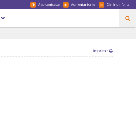
Alto-contraste
Aumentar fonte
Diminuir fonte
Imprimir