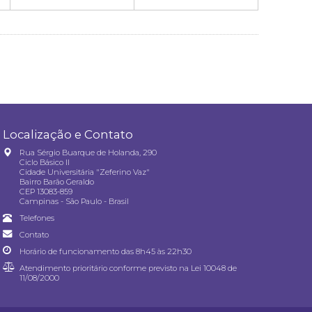
Localização e Contato
Rua Sérgio Buarque de Holanda, 290
Ciclo Básico II
Cidade Universitária "Zeferino Vaz"
Bairro Barão Geraldo
CEP 13083-859
Campinas - São Paulo - Brasil
Telefones
Contato
Horário de funcionamento das 8h45 às 22h30
Atendimento prioritário conforme previsto na
Lei 10048 de
11/08/2000