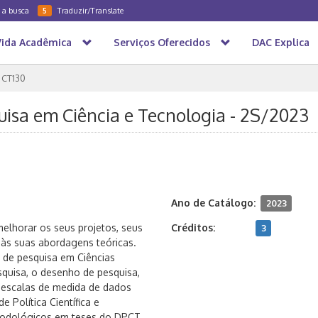
a a busca
Traduzir/Translate
5
Vida Acadêmica
Serviços Oferecidos
DAC Explica
CT130
uisa em Ciência e Tecnologia - 2S/2023
Ano de Catálogo:
2023
melhorar os seus projetos, seus
Créditos:
3
 às suas abordagens teóricas.
a de pesquisa em Ciências
squisa, o desenho de pesquisa,
e escalas de medida de dados
e Política Científica e
todológicos em teses do DPCT.