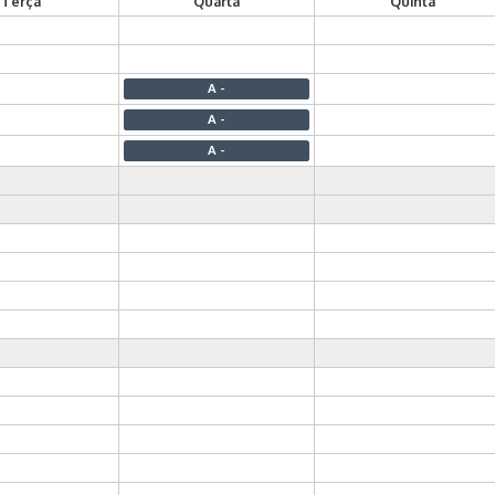
Terça
Quarta
Quinta
A -
A -
A -