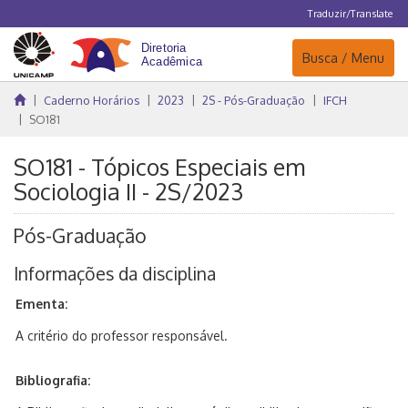
Traduzir/Translate
Navegação
Busca / Menu
Caderno Horários
2023
2S - Pós-Graduação
IFCH
SO181
SO181 - Tópicos Especiais em
Sociologia II - 2S/2023
Pós-Graduação
Informações da disciplina
Ementa:
A critério do professor responsável.
Bibliografia: