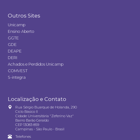
Outros Sites
Unicamp
Ensino Aberto
GGTE
GDE
DEAPE
DERI
Achados e Perdidos Unicamp
COMVEST
S-integra
Localização e Contato
Rua Sérgio Buarque de Holanda, 290
Ciclo Básico II
Cidade Universitária "Zeferino Vaz"
Bairro Barão Geraldo
CEP 13083-859
Campinas - São Paulo - Brasil
Telefones