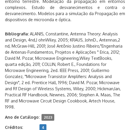
entorno terrestre. Modelação da propagação em entornos
complexos. Estudo de desvanecimentos e contra o
desvanecimento. Modelos para a simulação da Propagação em
dispositivos de microonda e óptica.
Bibliografia:
ALANIS, Constantine, Antenna Theory: Analysis
and Design, 4nd,J ohnWiley, 2005; KRAUS, JohnD., Antennas,2
nd, McGraw-Hill, 2001; José Antônio Justino Ribeiro,"Engenharia
de Antenas-Fundamentos, Projetos e Aplicações " Erica, 2012;
David M. Pozar, Microwave Engineering,Wiley TextBooks,
quarta edição, 2011; COLLIN, Robert E., Foundations for
Microwave Engineering, 2ed. IEEE Press, 2001; Guillermo
Gonzalez, "Microwave Transistor Amplifiers: Analysis and
Design", 2 ed. Prentice Hall, 1996; David M. Pozar, Microwave
and Rf Design of Wireless Systems, Wiley, 2000; Hickman,Ian,
Practical RF Handbook, Newnes, 2006; Stephen A. Maas, The
RF and Microwave Circuit Design Cookbook, Artech House,
1998.
Ano de Catálogo:
2023
Créditos:
4