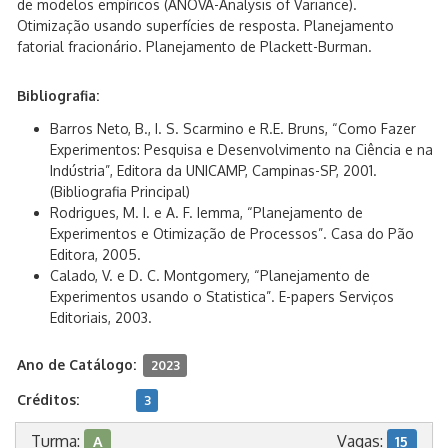
de modelos empíricos (ANOVA-Analysis of Variance).
Otimização usando superfícies de resposta. Planejamento
fatorial fracionário. Planejamento de Plackett-Burman.
Bibliografia:
Barros Neto, B., I. S. Scarmino e R.E. Bruns, “Como Fazer
Experimentos: Pesquisa e Desenvolvimento na Ciência e na
Indústria”, Editora da UNICAMP, Campinas-SP, 2001.
(Bibliografia Principal)
Rodrigues, M. I. e A. F. Iemma, “Planejamento de
Experimentos e Otimização de Processos”. Casa do Pão
Editora, 2005.
Calado, V. e D. C. Montgomery, “Planejamento de
Experimentos usando o Statistica”. E-papers Serviços
Editoriais, 2003.
Ano de Catálogo:
2023
Créditos:
3
Turma:
Vagas:
A
15