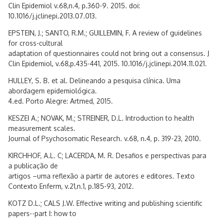
Clin Epidemiol v.68,n.4, p.360-9. 2015. doi:
10.1016/j.jclinepi.2013.07.013.
EPSTEIN, J.; SANTO, R.M.; GUILLEMIN, F. A review of guidelines
for cross-cultural
adaptation of questionnaires could not bring out a consensus. J
Clin Epidemiol, v.68,p.435-441, 2015. 10.1016/j.jclinepi.2014.11.021.
HULLEY, S. B. et al. Delineando a pesquisa clínica. Uma
abordagem epidemiológica.
4.ed. Porto Alegre: Artmed, 2015.
KESZEI A.; NOVAK, M.; STREINER, D.L. Introduction to health
measurement scales.
Journal of Psychosomatic Research. v.68, n.4, p. 319-23, 2010.
KIRCHHOF, A.L. C; LACERDA, M. R. Desafios e perspectivas para
a publicação de
artigos –uma reflexão a partir de autores e editores. Texto
Contexto Enferm, v.21,n.1, p.185-93, 2012.
KOTZ D.L.; CALS J.W. Effective writing and publishing scientific
papers--part I: how to