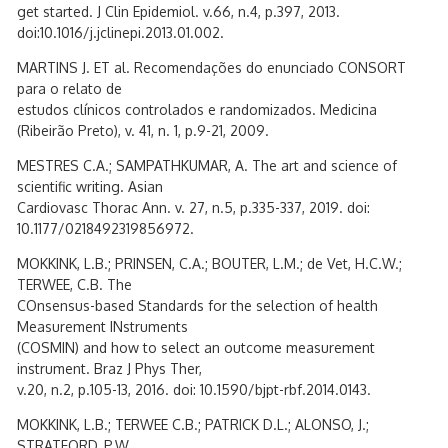
get started. J Clin Epidemiol. v.66, n.4, p.397, 2013.
doi:10.1016/j.jclinepi.2013.01.002.
MARTINS J. ET al. Recomendações do enunciado CONSORT
para o relato de
estudos clínicos controlados e randomizados. Medicina
(Ribeirão Preto), v. 41, n. 1, p.9-21, 2009.
MESTRES C.A.; SAMPATHKUMAR, A. The art and science of
scientific writing. Asian
Cardiovasc Thorac Ann. v. 27, n.5, p.335-337, 2019. doi:
10.1177/0218492319856972.
MOKKINK, L.B.; PRINSEN, C.A.; BOUTER, L.M.; de Vet, H.C.W.;
TERWEE, C.B. The
COnsensus-based Standards for the selection of health
Measurement INstruments
(COSMIN) and how to select an outcome measurement
instrument. Braz J Phys Ther,
v.20, n.2, p.105-13, 2016. doi: 10.1590/bjpt-rbf.2014.0143.
MOKKINK, L.B.; TERWEE C.B.; PATRICK D.L.; ALONSO, J.;
STRATFORD, P.W.,