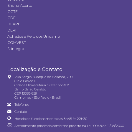
Ensino Aberto
GGTE
GDE
DEAPE
DERI
Achados e Perdidos Unicamp
COMVEST
S-integra
Localização e Contato
Rua Sérgio Buarque de Holanda, 290
Ciclo Básico II
Cidade Universitária "Zeferino Vaz"
Bairro Barão Geraldo
CEP 13083-859
Campinas - São Paulo - Brasil
Telefones
Contato
Horário de funcionamento das 8h45 às 22h30
Atendimento prioritário conforme previsto na
Lei 10048 de 11/08/2000