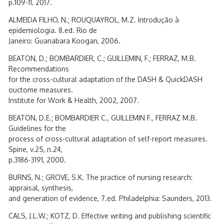
p.109-11, 2017.
ALMEIDA FILHO, N.; ROUQUAYROL, M.Z. Introdução à
epidemiologia. 8.ed. Rio de
Janeiro: Guanabara Koogan, 2006.
BEATON, D.; BOMBARDIER, C.; GUILLEMIN, F.; FERRAZ, M.B.
Recommendations
for the cross-cultural adaptation of the DASH & QuickDASH
ouctome measures.
Institute for Work & Health, 2002, 2007.
BEATON, D.E.; BOMBARDIER C., GUILLEMIN F., FERRAZ M.B.
Guidelines for the
process of cross-cultural adaptation of self-report measures.
Spine, v.25, n.24,
p.3186-3191, 2000.
BURNS, N.; GROVE, S.K. The practice of nursing research:
appraisal, synthesis,
and generation of evidence, 7.ed. Philadelphia: Saunders, 2013.
CALS, J.L.W.; KOTZ, D. Effective writing and publishing scientific