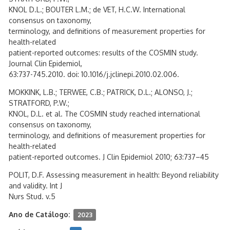
KNOL D.L.; BOUTER L.M.; de VET, H.C.W. International
consensus on taxonomy,
terminology, and definitions of measurement properties for
health-related
patient-reported outcomes: results of the COSMIN study.
Journal Clin Epidemiol,
63:737-745.2010. doi: 10.1016/j.jclinepi.2010.02.006.
MOKKINK, L.B.; TERWEE, C.B.; PATRICK, D.L.; ALONSO, J.;
STRATFORD, P.W.;
KNOL, D.L. et al. The COSMIN study reached international
consensus on taxonomy,
terminology, and definitions of measurement properties for
health-related
patient-reported outcomes. J Clin Epidemiol 2010; 63:737–45
POLIT, D.F. Assessing measurement in health: Beyond reliability
and validity. Int J
Nurs Stud. v.5
Ano de Catálogo:
2023