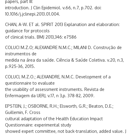
papers, part III:
introduction. J Clin Epidemiol. v.66, n.7, p.702. doi:
10.1016/j.jclinepi.2013.01.004.
CHAN, A-W. ET al. SPIRIT 2013 Explanation and elaboration:
guidance for protocols
of clinical trials. BMJ 2013,346: e7586
COLUCI M.Z.O; ALEXANDRE N.M.C.; MILANI D. Construção de
instrumentos de
medida na área da saúde. Ciência & Saúde Coletiva. v.20, n.3,
p.925-36, 2015.
COLUCI, M.Z.O.; ALEXANDRE, N.M.C. Development of a
questionnaire to evaluate
the usability of assessment instruments. Revista de
Enfermagem da UERJ, v.17, n 3,p. 378-82, 2009.
EPSTEIN, J.; OSBORNE, R.H.; Elsworth, G.R.; Beaton, D.E.;
Guillemin, F. Cross
cultural adaptation of the Health Education Impact
Questionnaire: experimental study
showed expert committee, not back-translation, added value. J