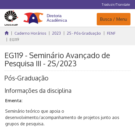
Traduzir/Translate
Navegação
Busca / Menu
Caderno Horários
2023
2S - Pós-Graduação
FENF
EG119
EG119 - Seminário Avançado de
Pesquisa III - 2S/2023
Pós-Graduação
Informações da disciplina
Ementa:
Seminário teórico que apoia o
desenvolvimento/acompanhamento de projetos junto aos
grupos de pesquisa.