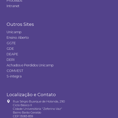
Processos
Intranet
Outros Sites
Unicamp
Ensino Aberto
GGTE
GDE
DEAPE
DERI
Achados e Perdidos Unicamp
COMVEST
S-integra
Localização e Contato
Rua Sérgio Buarque de Holanda, 290
Ciclo Básico II
Cidade Universitária "Zeferino Vaz"
Bairro Barão Geraldo
CEP 13083-859