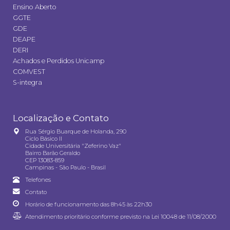
Ensino Aberto
GGTE
GDE
DEAPE
DERI
Achados e Perdidos Unicamp
COMVEST
S-integra
Localização e Contato
Rua Sérgio Buarque de Holanda, 290
Ciclo Básico II
Cidade Universitária "Zeferino Vaz"
Bairro Barão Geraldo
CEP 13083-859
Campinas - São Paulo - Brasil
Telefones
Contato
Horário de funcionamento das 8h45 às 22h30
Atendimento prioritário conforme previsto na
Lei 10048 de 11/08/2000