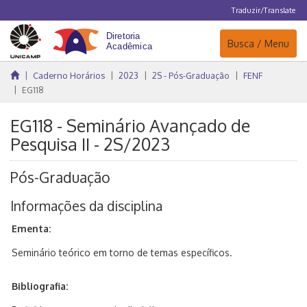
Traduzir/Translate
Navegação
Busca / Menu
Caderno Horários
2023
2S - Pós-Graduação
FENF
EG118
EG118 - Seminário Avançado de
Pesquisa II - 2S/2023
Pós-Graduação
Informações da disciplina
Ementa:
Seminário teórico em torno de temas específicos.
Bibliografia: