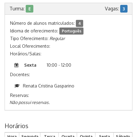
Turma:
Vagas:
E
3
Número de alunos matriculados:
4
Idioma de oferecimento:
Português
Tipo Oferecimento:
Regular
Local Oferecimento:
Horários/Salas:
Sexta
10:00 - 12:00
Docentes:
Renata Cristina Gasparino
Reservas:
Não possui reservas.
Horários
Hora
Segunda
Terça
Quarta
Quinta
Sexta
Sábado