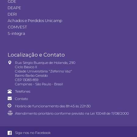
GDE
DEAPE
DERI
Achados e Perdidos Unicamp
COMVEST
S-integra
Localização e Contato
Rua Sérgio Buarque de Holanda, 290
Ciclo Básico II
Cidade Universitária "Zeferino Vaz"
Bairro Barão Geraldo
CEP 13083-859
Campinas - São Paulo - Brasil
Telefones
Contato
Horário de funcionamento das 8h45 às 22h30
Atendimento prioritário conforme previsto na
Lei 10048 de 11/08/2000
Siga-nos no Facebook