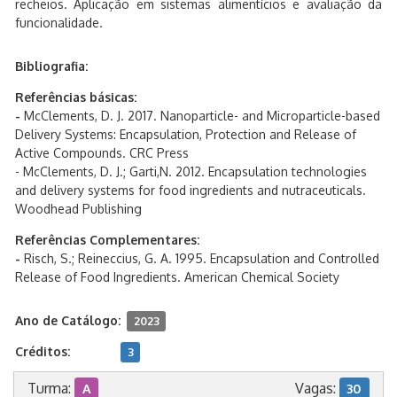
recheios. Aplicação em sistemas alimentícios e avaliação da
funcionalidade.
Bibliografia:
Referências básicas:
-
McClements, D. J. 2017. Nanoparticle- and Microparticle-based
Delivery Systems: Encapsulation, Protection and Release of
Active Compounds. CRC Press
- McClements, D. J.; Garti,N. 2012. Encapsulation technologies
and delivery systems for food ingredients and nutraceuticals.
Woodhead Publishing
Referências Complementares:
-
Risch, S.; Reineccius, G. A. 1995. Encapsulation and Controlled
Release of Food Ingredients. American Chemical Society
Ano de Catálogo:
2023
Créditos:
3
Turma:
Vagas:
A
30