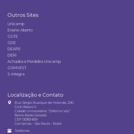
Outros Sites
Unicamp
Ensino Aberto
GGTE
GDE
DEAPE
DERI
Achados e Perdidos Unicamp
COMVEST
S-integra
Localização e Contato
Rua Sérgio Buarque de Holanda, 290
Ciclo Básico II
Cidade Universitária "Zeferino Vaz"
Bairro Barão Geraldo
CEP 13083-859
Campinas - São Paulo - Brasil
Telefones