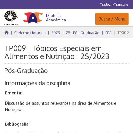
Traduzir/Translate
Navegação
Busca / Menu
Caderno Horários
2023
2S - Pós-Graduação
FEA
TP009
TP009 - Tópicos Especiais em
Alimentos e Nutrição - 2S/2023
Pós-Graduação
Informações da disciplina
Ementa:
Discussão de assuntos relevantes na área de Alimentos e
Nutrição.
Bibliografia: