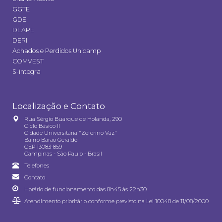
GGTE
GDE
DEAPE
DERI
Achados e Perdidos Unicamp
COMVEST
S-integra
Localização e Contato
Rua Sérgio Buarque de Holanda, 290
Ciclo Básico II
Cidade Universitária "Zeferino Vaz"
Bairro Barão Geraldo
CEP 13083-859
Campinas - São Paulo - Brasil
Telefones
Contato
Horário de funcionamento das 8h45 às 22h30
Atendimento prioritário conforme previsto na
Lei 10048 de 11/08/2000