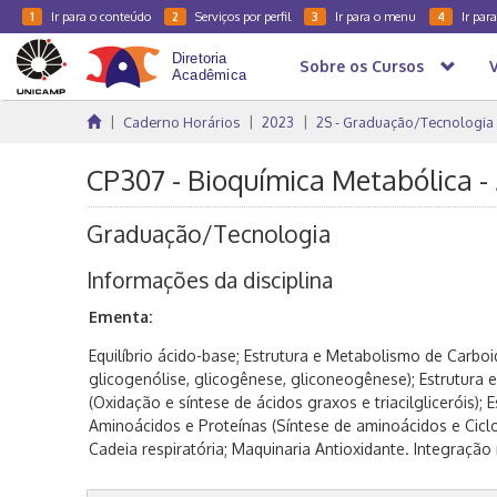
Ir para o conteúdo
Serviços por perfil
Ir para o menu
Ir par
1
2
3
4
Sobre os Cursos
Caderno Horários
2023
2S - Graduação/Tecnologia
CP307 - Bioquímica Metabólica -
Graduação/Tecnologia
Informações da disciplina
Ementa:
Equilíbrio ácido-base; Estrutura e Metabolismo de Carboid
glicogenólise, glicogênese, gliconeogênese); Estrutura 
(Oxidação e síntese de ácidos graxos e triacilgliceróis);
Aminoácidos e Proteínas (Síntese de aminoácidos e Ciclo 
Cadeia respiratória; Maquinaria Antioxidante. Integração