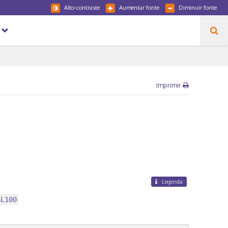
Alto-contraste
Aumentar fonte
Diminuir fonte
Imprimir
Legenda
SL100