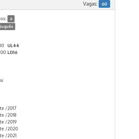
Vagas:
60
dos:
6
tuguês
:00
UL44
:00
LD16
si
i
rte /2017
rte /2018
rte /2019
rte /2020
rte /2021