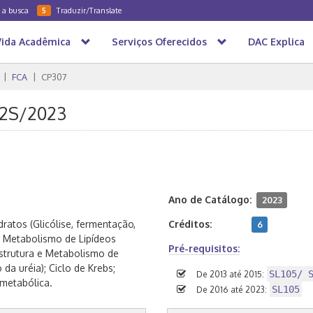
a a busca
Traduzir/Translate
5
Vida Acadêmica
Serviços Oferecidos
DAC Explica
FCA
CP307
 2S/2023
Ano de Catálogo:
2023
ratos (Glicólise, fermentação,
Créditos:
6
e Metabolismo de Lipídeos
Pré-requisitos:
 Estrutura e Metabolismo de
da uréia); Ciclo de Krebs;
SL105/ 
De 2013 até 2015:
 metabólica.
SL105
De 2016 até 2023: