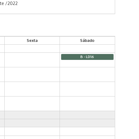
rte /2022
Sexta
Sábado
B - LD16