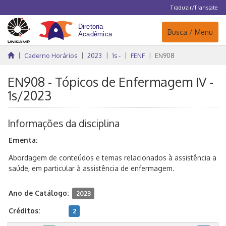
Traduzir/Translate
Navegação
Busca / Menu
Caderno Horários
2023
1s -
FENF
EN908
EN908 - Tópicos de Enfermagem IV -
1s/2023
Informações da disciplina
Ementa:
Abordagem de conteúdos e temas relacionados à assistência a
saúde, em particular à assistência de enfermagem.
Ano de Catálogo:
2023
Créditos:
2