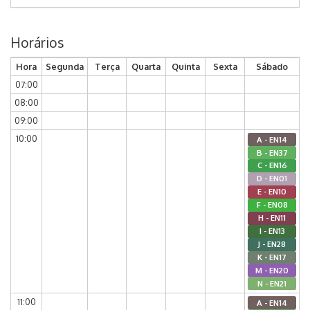
Horários
Hora
Segunda
Terça
Quarta
Quinta
Sexta
Sábado
07:00
08:00
09:00
10:00
A - EN14
B - EN37
C - EN16
D - EN01
E - EN10
F - EN08
H - EN11
I - EN13
J - EN28
K - EN17
M - EN20
N - EN21
11:00
A - EN14