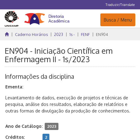
Traduzir/Translate
Navegação
Busca / Menu
Caderno Horários
2023
1s -
FENF
EN904
EN904 - Iniciação Científica em
Enfermagem II - 1s/2023
Informações da disciplina
Ementa:
Levantamento de dados, execução de projetos e técnicas de
pesquisa, análise dos resultados, elaboração de relatórios e
outras formas de divulgação da produção de conhecimentos.
Ano de Catálogo:
2023
Créditos:
2